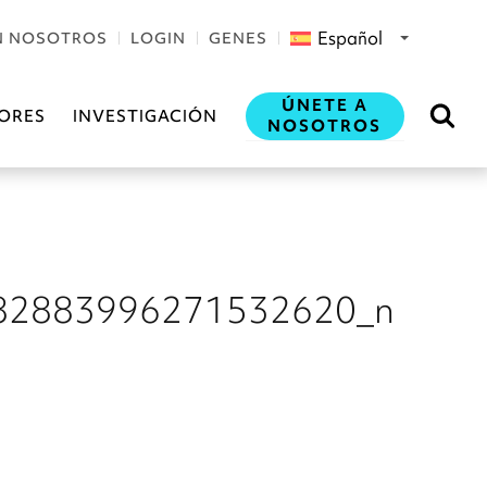
Español
N NOSOTROS
LOGIN
GENES
ÚNETE A
ORES
INVESTIGACIÓN
NOSOTROS
82883996271532620_n