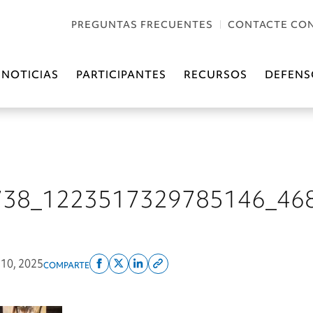
PREGUNTAS FRECUENTES
CONTACTE CO
NOTICIAS
PARTICIPANTES
RECURSOS
DEFENS
738_1223517329785146_46
o 10, 2025
COMPARTE
Share
Share
Share
Copy
on
on
on
this
facebook
x
linkedin
page