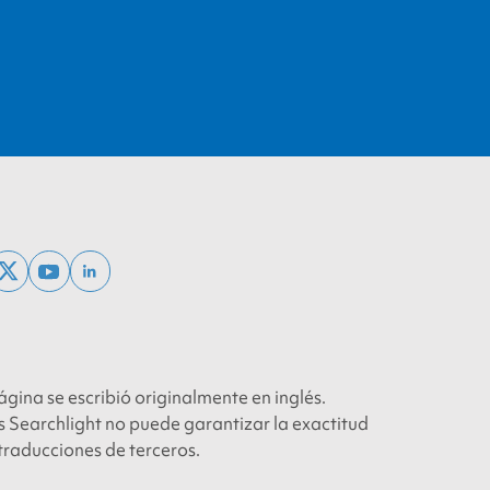
ebook
x
youtube
linkedin
twitter
ágina se escribió originalmente en inglés.
 Searchlight no puede garantizar la exactitud
 traducciones de terceros.