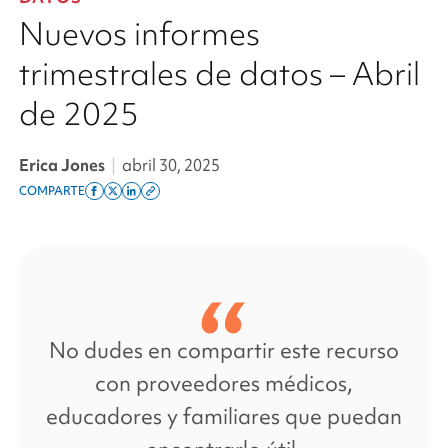
Nuevos informes
trimestrales de datos – Abril
de 2025
Erica Jones
|
abril 30, 2025
COMPARTE
Share
Share
Share
Copy
on
on
on
this
facebook
x
linkedin
page
twitter
link
No dudes en compartir este recurso
con proveedores médicos,
educadores y familiares que puedan