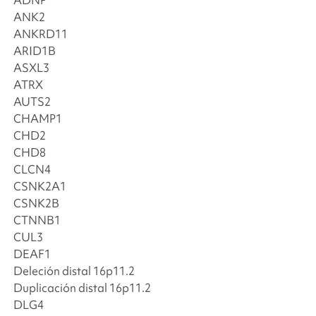
ADNP
ANK2
ANKRD11
ARID1B
ASXL3
ATRX
AUTS2
CHAMP1
CHD2
CHD8
CLCN4
CSNK2A1
CSNK2B
CTNNB1
CUL3
DEAF1
Deleción distal 16p11.2
Duplicación distal 16p11.2
DLG4