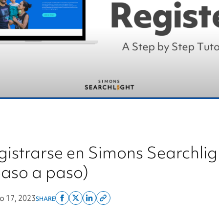
istrarse en Simons Searchlig
paso a paso)
 17, 2023
SHARE
Share
Share
Share
Copy
on
on
on
this