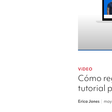
VíDEO
Cómo reg
tutorial 
Erica Jones
|
mayo