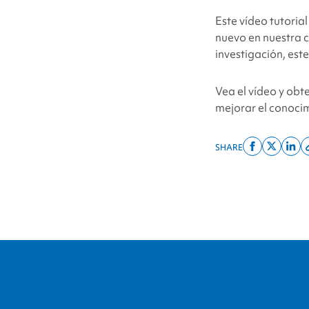
Este vídeo tutorial
nuevo en nuestra c
investigación, este
Vea el vídeo y ob
mejorar el conoci
SHARE
Share
Share
Shar
on
on
on
facebook
x
linke
twitter