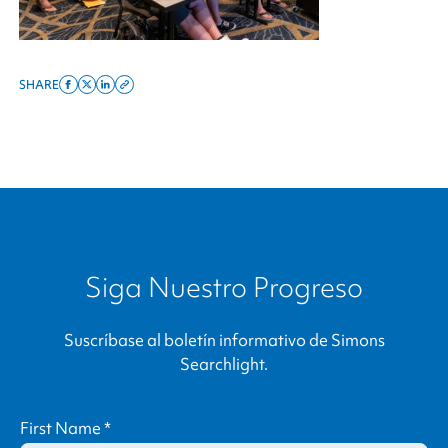
SHARE
Share
Share
Share
Copy
on
on
on
this
facebook
x
linkedin
page
twitter
link
Siga Nuestro Progreso
Suscríbase al boletín informativo de
Simons
Searchlight
.
First Name
*