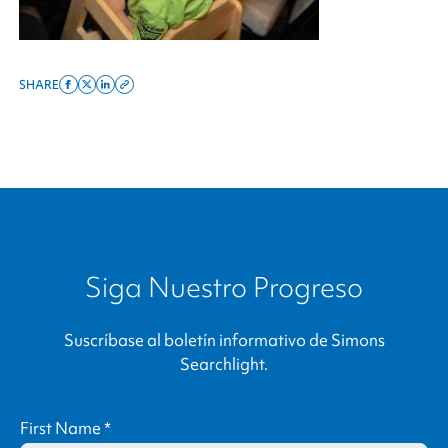
SHARE
Share
Share
Share
Copy
on
on
on
this
facebook
x
linkedin
page
twitter
link
Siga Nuestro Progreso
Suscríbase al boletín informativo de
Simons
Searchlight
.
First Name
*