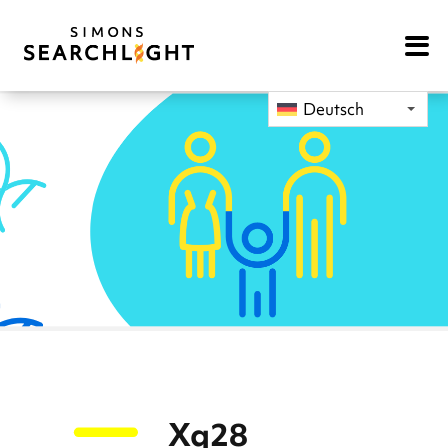
Open
Mobile
Navigat
Deutsch
Xq28