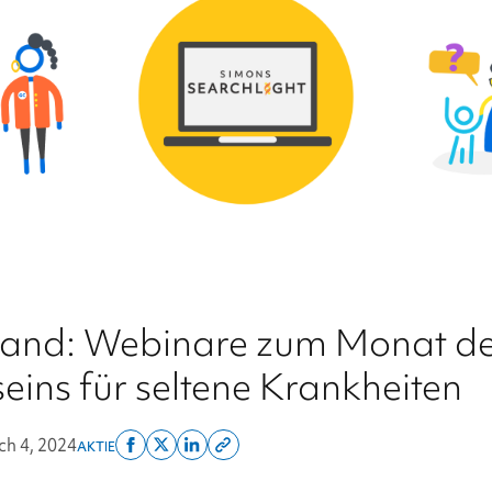
nd: Webinare zum Monat d
eins für seltene Krankheiten
h 4, 2024
AKTIE
Share
Share
Share
Copy
on
on
on
this