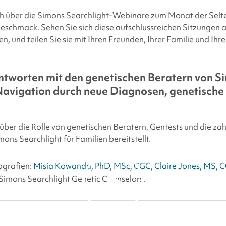
facebook
x
linkedin
page
ch über die
Simons Searchlight
-Webinare zum Monat der Selte
twitter
link
eschmack. Sehen Sie sich diese aufschlussreichen Sitzungen 
en, und teilen Sie sie mit Ihren Freunden, Ihrer Familie und Ih
ntworten mit den genetischen Beratern von
S
Navigation durch neue Diagnosen, genetische
über die Rolle von genetischen Beratern, Gentests und die zah
mons Searchlight
für Familien bereitstellt.
ografien
:
Misia Kowanda, PhD, MSc, CGC, Claire Jones, MS, 
Simons Searchlight
Genetic Counselors.
By clicking to watch this