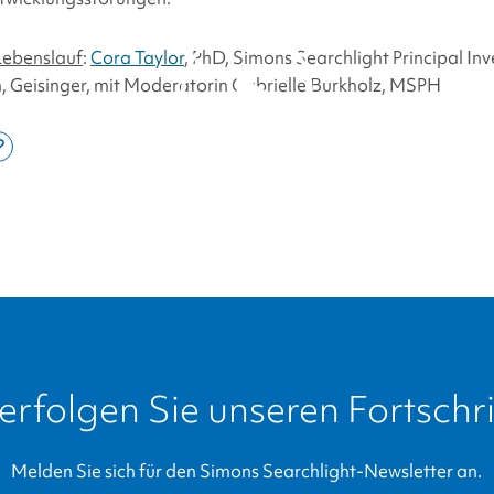
Lebenslauf
:
Cora Taylor
, PhD,
Simons Searchlight
Principal In
, Geisinger, mit Moderatorin Gabrielle Burkholz, MSPH
e
Copy
By clicking to watch this
this
video, you agree to our
din
page
privacy policy.
link
erfolgen Sie unseren Fortschri
Melden Sie sich für den
Simons Searchlight
-Newsletter an.