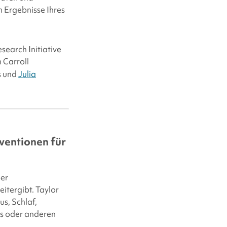
n Ergebnisse Ihres
search Initiative
n Carroll
is und
Julia
ventionen für
ber
tergibt. Taylor
s, Schlaf,
s oder anderen