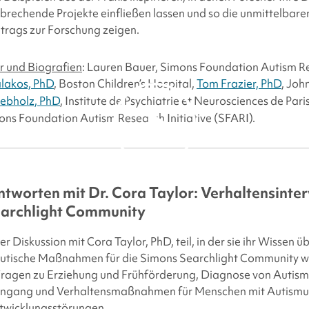
rechende Projekte einfließen lassen und so die unmittelbare
trags zur Forschung zeigen.
 und Biografien
: Lauren Bauer,
Simons Foundation
Autism Re
lakos, PhD
, Boston Children’s Hospital,
Tom Frazier, PhD
, Joh
ebholz, PhD
, Institute de Psychiatrie et Neurosciences de Par
ons Foundation
Autism Research Initiative (SFARI).
By clicking to watch this
video, you agree to our
tworten mit Dr. Cora Taylor: Verhaltensinter
privacy policy.
archlight
Community
 Diskussion mit Cora Taylor, PhD, teil, in der sie ihr Wissen ü
eutische Maßnahmen für die
Simons Searchlight
Community wei
Fragen zu Erziehung und Frühförderung, Diagnose von Autismu
tengang und Verhaltensmaßnahmen für Menschen mit Autismu
twicklungsstörungen.