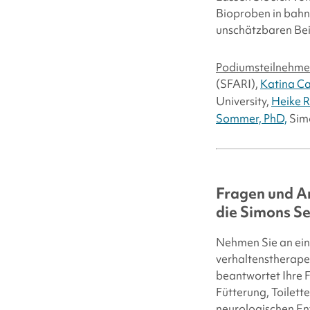
Bioproben in bahnb
unschätzbaren Bei
Podiumsteilnehmer
(SFARI),
Katina Ca
University,
Heike R
Sommer, PhD,
Sim
Fragen und An
die
Simons Se
Nehmen Sie an einer
verhaltenstherap
beantwortet Ihre 
Fütterung, Toilet
neurologischen En