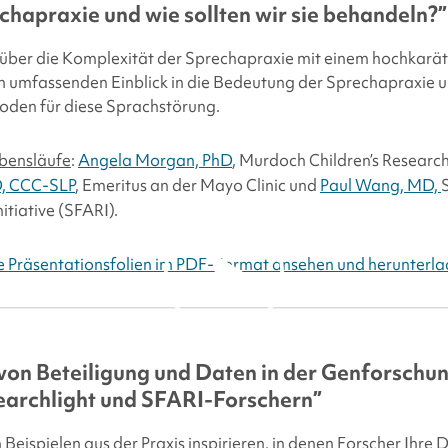
video, you agree to our
chapraxie und wie sollten wir sie behandeln?”
privacy policy.
 über die Komplexität der Sprechapraxie mit einem hochkarä
n umfassenden Einblick in die Bedeutung der Sprechapraxie u
den für diese Sprachstörung.
bensläufe
:
Angela Morgan, PhD
, Murdoch Children’s Research
D, CCC-SLP
, Emeritus an der Mayo Clinic und
Paul Wang, MD,
itiative (SFARI).
ie Präsentationsfolien im PDF-Format ansehen und herunterla
By clicking to watch this
video, you agree to our
 von Beteiligung und Daten in der Genforschun
privacy policy.
archlight
und SFARI-Forschern”
 Beispielen aus der Praxis inspirieren, in denen Forscher Ihre