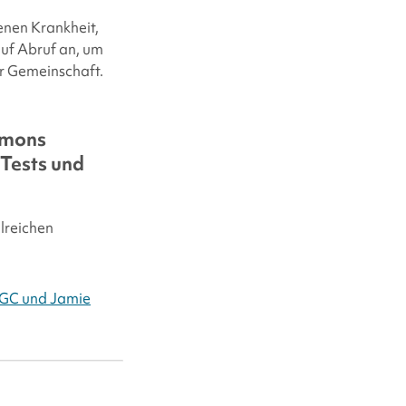
nen Krankheit,
auf Abruf an, um
rer Gemeinschaft.
imons
 Tests und
lreichen
CGC und Jamie