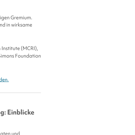
tigen Gremium.
nd in wirksame
 Institute (MCRI),
Simons Foundation
den.
g: Einblicke
 Daten und