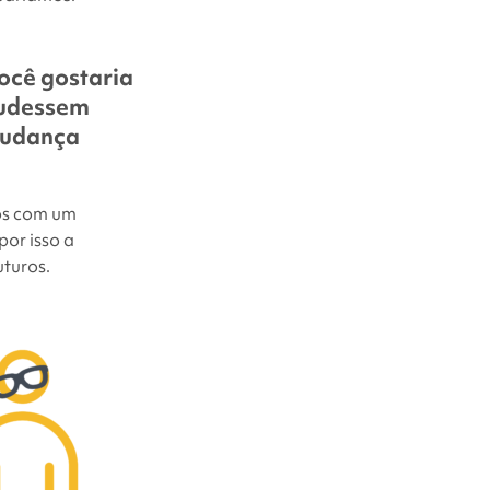
ocê gostaria
pudessem
mudança
os com um
por isso a
turos.