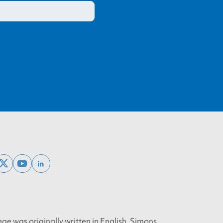
ebook
x
youtube
linkedin
twitter
age was originally written in English. Simons