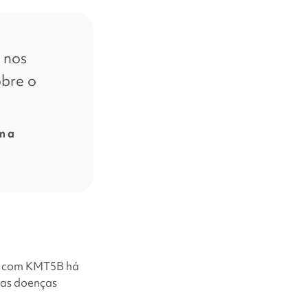
 nos
obre o
m a
ada com KMT5B há
ras doenças