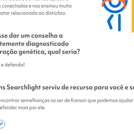
s conectados e nos ensinou muito
star relacionado ao distúrbio.
sse dar um conselho a
temente diagnosticado
ração genética, qual seria?
 e defenda!
s Searchlight
serviu de recurso para você e s
 encontrar semelhanças no ser de Karson que podemos ajudar 
defender mais por ele.
e
Copy
this