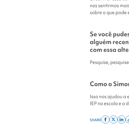
nos sentirmos mai
sobre o que pode e
Se você pude
alguém recen
com essa alte
Pesquise, pesquise
Como o
Simon
Isso nos ajudou a
IEP na escola e a 
SHARE
Share
Share
Shar
on
on
on