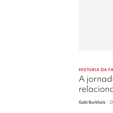
HISTóRIA DA F
A jornad
relacio
Gabi Burkholz
|
D