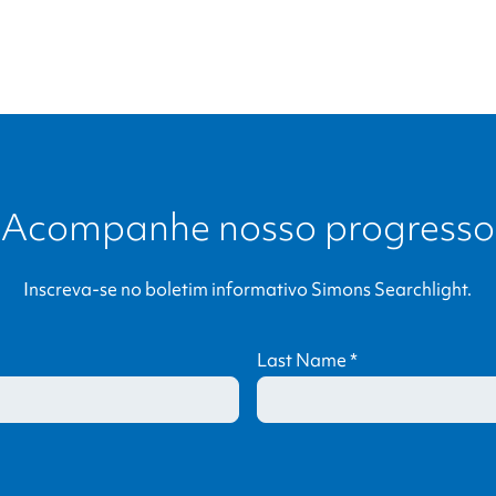
din
page
link
Acompanhe nosso progresso
Inscreva-se no boletim informativo
Simons Searchlight
.
Last Name
*