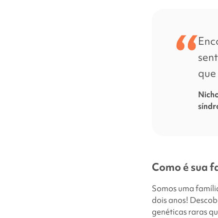
Enc
sent
que 
Nicho
sínd
Como é sua f
Somos uma família
dois anos! Descob
genéticas raras q