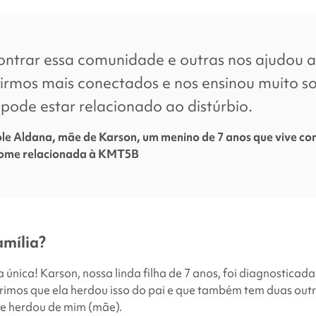
facebook
x
linkedin
page
twitter
link
ontrar essa comunidade e outras nos ajudou a
irmos mais conectados e nos ensinou muito s
pode estar relacionado ao distúrbio.
le Aldana, mãe de Karson, um menino de 7 anos que vive co
rome relacionada à KMT5B
amília?
 única! Karson, nossa linda filha de 7 anos, foi diagnostic
rimos que ela herdou isso do pai e que também tem duas out
ue herdou de mim (mãe).