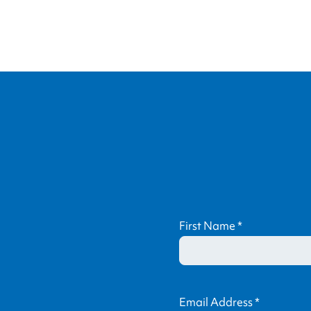
facebook
x
linke
twitter
First Name
*
Email Address
*