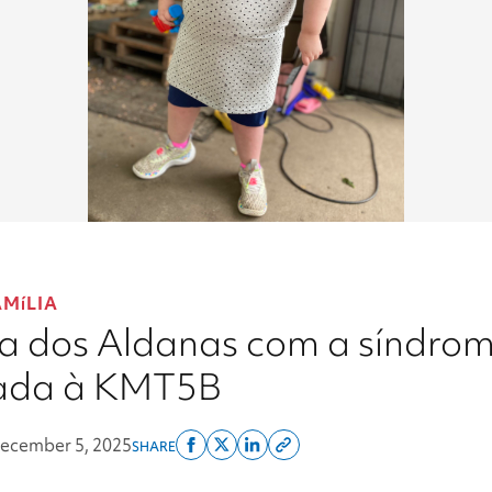
AMíLIA
a dos Aldanas com a síndro
nada à KMT5B
ecember 5, 2025
SHARE
Share
Share
Share
Copy
on
on
on
this