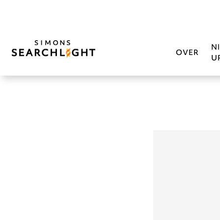
N
OVER
U