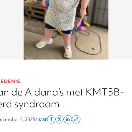
IEDENIS
van de Aldana’s met KMT5B-
erd syndroom
ecember 5, 2025
SHARE
Share
Share
Share
Copy
on
on
on
this