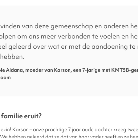
facebook
x
linkedin
page
twitter
link
 vinden van deze gemeenschap en anderen he
olpen om ons meer verbonden te voelen en he
eel geleerd over wat er met de aandoening t
 hebben.
le Aldana, moeder van Karson, een 7-jarige met KMT5B-ge
room
familie eruit?
 gezin! Karson – onze prachtige 7 jaar oude dochter kreeg twe
e hebben geleerd dat ze dat van haar vader heeft en ze hee