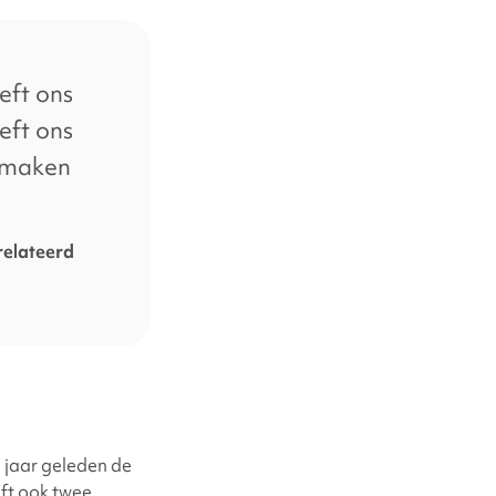
eft ons
eft ons
e maken
relateerd
e jaar geleden de
ft ook twee