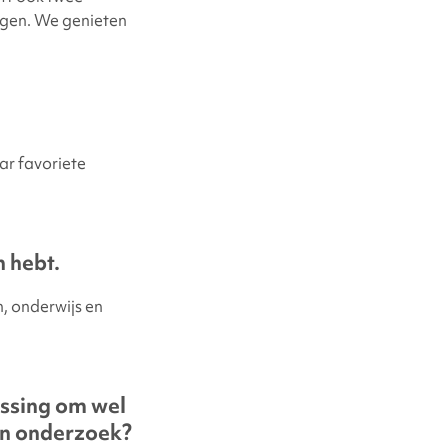
egen. We genieten
ar favoriete
 hebt.
n, onderwijs en
issing om wel
an onderzoek?