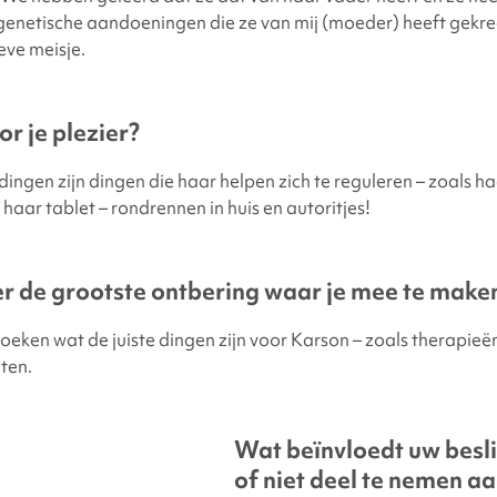
enetische aandoeningen die ze van mij (moeder) heeft gekr
eve meisje.
r je plezier?
dingen zijn dingen die haar helpen zich te reguleren – zoals ha
 haar tablet – rondrennen in huis en autoritjes!
er de grootste ontbering waar je mee te maken
zoeken wat de juiste dingen zijn voor Karson – zoals therapieë
iten.
Wat beïnvloedt uw besl
of niet deel te nemen a