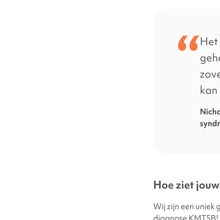
Het
geh
zov
kan
Nicho
synd
Hoe ziet jouw 
Wij zijn een uniek
diagnose KMT5B! W