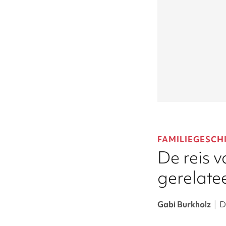
FAMILIEGESCH
De reis 
gerelate
Gabi Burkholz
|
D