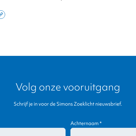
e
Copy
this
din
page
link
Volg onze vooruitgang
Schrijf je in voor de Simons Zoeklicht nieuwsbrief.
Achternaam
*