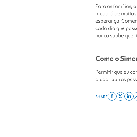
Para as famílias,
mudará de muitas
esperança. Comemo
cada dia que pass
nunca soube que t
Como o
Simon
Permitir que eu co
ajudar outras pes
SHARE
Share
Share
Shar
on
on
on
facebook
x
linke
twitter