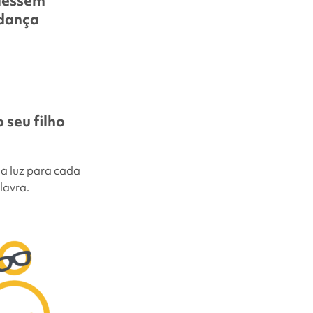
dessem
udança
 seu filho
a luz para cada
lavra.