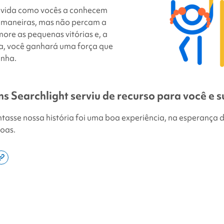
 a vida como vocês a conhecem
 maneiras, mas não percam a
re as pequenas vitórias e, a
a, você ganhará uma força que
inha.
s Searchlight
serviu de recurso para você e s
ntasse nossa história foi uma boa experiência, na esperança 
soas.
e
Copy
this
din
page
link