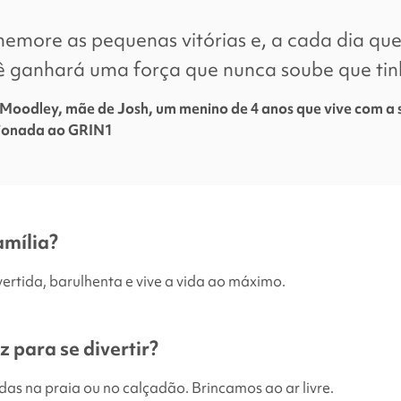
twitter
link
emore as pequenas vitórias e, a cada dia que
ê ganhará uma força que nunca soube que tin
Moodley, mãe de Josh, um menino de 4 anos que vive com a
cionada ao GRIN1
amília?
vertida, barulhenta e vive a vida ao máximo.
z para se divertir?
s na praia ou no calçadão. Brincamos ao ar livre.