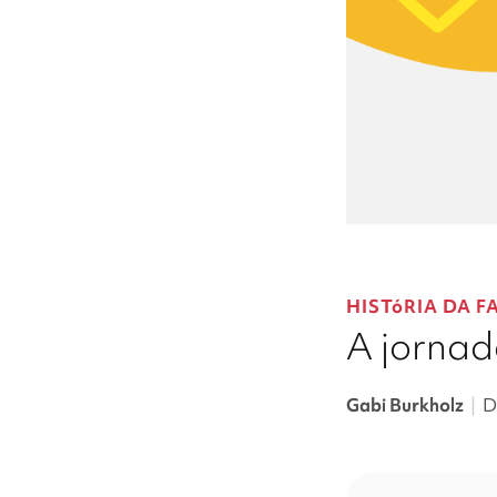
HISTóRIA DA F
A jorna
Gabi Burkholz
|
D