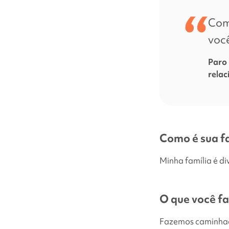
Com
voc
Paro 
rela
Como é sua f
Minha família é di
O que você fa
Fazemos caminhada