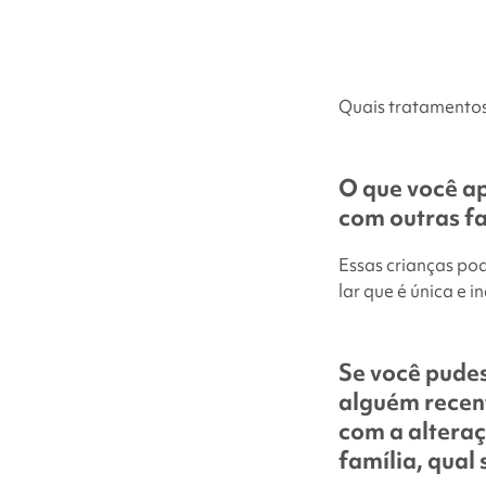
Quais tratamentos
O que você ap
com outras fa
Essas crianças po
lar que é única e 
Se você pude
alguém recen
com a altera
família, qual 