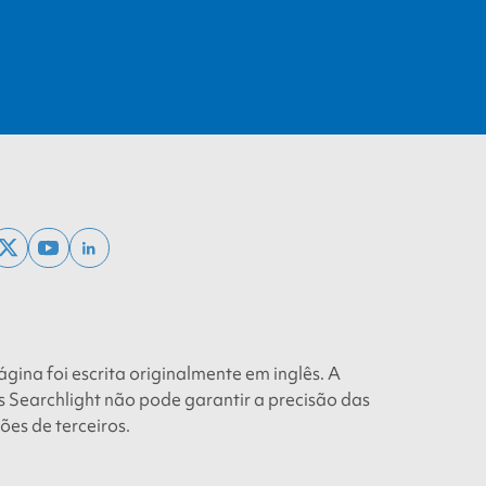
ebook
x
youtube
linkedin
twitter
ágina foi escrita originalmente em inglês. A
 Searchlight não pode garantir a precisão das
ões de terceiros.