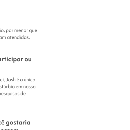
eio, por menor que
jam atendidas.
articipar ou
ei, Josh é a única
stúrbio em nosso
 pesquisas de
cê gostaria