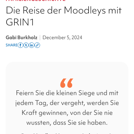
Die Reise der Moodleys mit
GRIN1
Gabi Burkholz
|
December 5, 2024
SHARE
Share
Share
Share
Copy
on
on
on
this
facebook
x
linkedin
page
twitter
link
Feiern Sie die kleinen Siege und mit
jedem Tag, der vergeht, werden Sie
Kraft gewinnen, von der Sie nie
wussten, dass Sie sie haben.