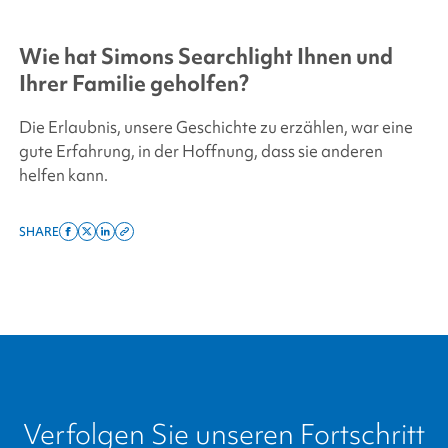
Wie hat
Simons Searchlight
Ihnen und
Ihrer Familie geholfen?
Die Erlaubnis, unsere Geschichte zu erzählen, war eine
gute Erfahrung, in der Hoffnung, dass sie anderen
helfen kann.
SHARE
Share
Share
Share
Copy
on
on
on
this
facebook
x
linkedin
page
twitter
link
Verfolgen Sie unseren Fortschritt