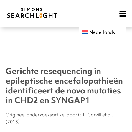
Open
Mobile
Navigat
Nederlands
Gerichte resequencing in
epileptische encefalopathieën
identificeert de novo mutaties
in
CHD2
en
SYNGAP1
Origineel onderzoeksartikel door G.L. Carvill
et al.
(2013).