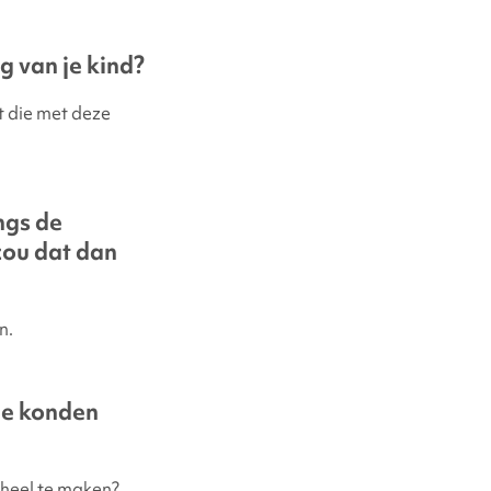
 van je kind?
t die met deze
ngs de
zou dat dan
n.
ie konden
heel te maken?