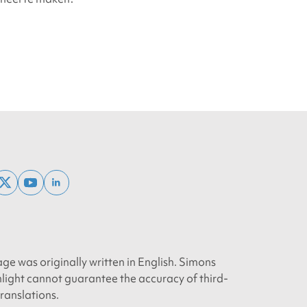
ebook
x
youtube
linkedin
twitter
age was originally written in English. Simons
light cannot guarantee the accuracy of third-
translations.