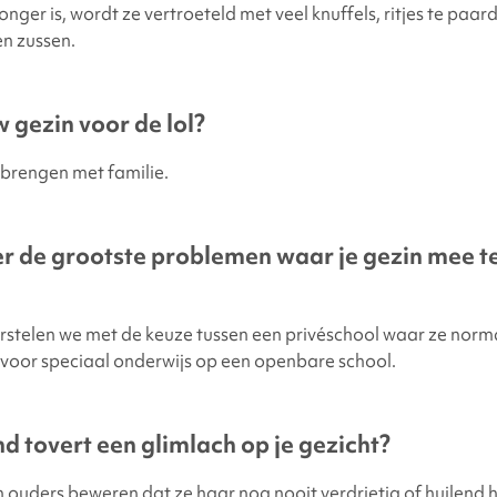
nger is, wordt ze vertroeteld met veel knuffels, ritjes te paar
n zussen.
 gezin voor de lol?
rbrengen met familie.
er de grootste problemen waar je gezin mee 
stelen we met de keuze tussen een privéschool waar ze norma
 voor speciaal onderwijs op een openbare school.
nd tovert een glimlach op je gezicht?
ijn ouders beweren dat ze haar nog nooit verdrietig of huilend