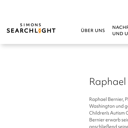
NACH
ÜBER UNS
UND U
Raphael 
Raphael Bernier, P
Washington und ge
Children’s Autism 
Bernier erwarb sei
anschließend seine