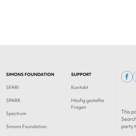
By clicking to watch this
video, you agree to our
privacy policy.
SIMONS FOUNDATION
SUPPORT
fac
SFARI
Kontakt
SPARK
Häufig gestellte
Fragen
This p
Spectrum
Search
party 
Simons Foundation