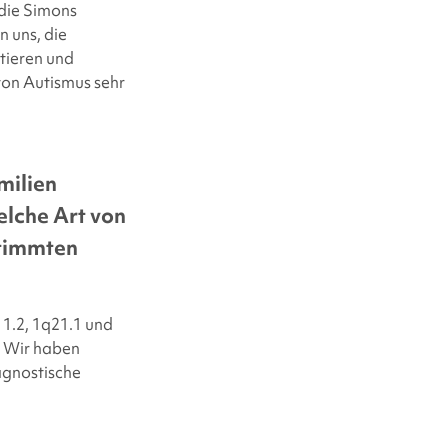
 die Simons
 uns, die
tieren und
von Autismus sehr
milien
lche Art von
stimmten
1.2, 1q21.1 und
 Wir haben
agnostische