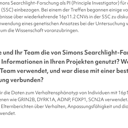
mons Searchlight
-Forschung als PI (Principle Investigator) für
 (SSC) einbezogen. Bei einem der Treffen begannen einige von
nisse über wiederkehrende 16p11.2 CNVs in der SSC zu disku
Anwendung eines genetischen Ansatzes bei der Untersuchung 
n, um die Wissenschaft voranzubringen.
 und Ihr Team die von
Simons Searchlight
-Fa
nformationen in Ihren Projekten genutzt?
We
 Team verwendet, und war diese mit einer be
ung verbunden?
wir die Daten zum Verhaltensphänotyp von Individuen mit 16p1
 Genen wie GRIN2B, DYRK1A, ADNP, FOXP1, SCN2A verwendet.
 Elternberichten über Verhalten, Anpassungsfähigkeit und di
wendet.