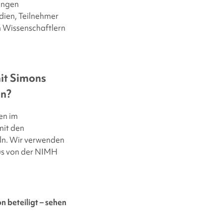
rungen
udien, Teilnehmer
n Wissenschaftlern
it
Simons
n?
en im
mit den
ln. Wir verwenden
us von der NIMH
e
on
beteiligt – sehen