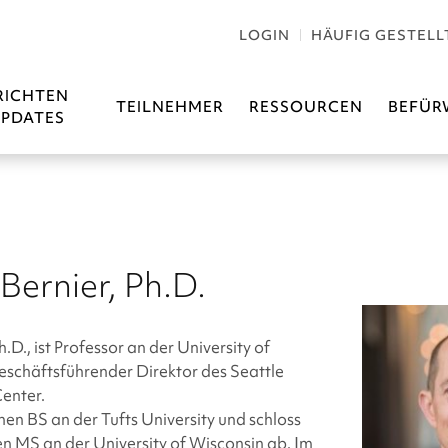
LOGIN
HÄUFIG GESTELL
RICHTEN
TEILNEHMER
RESSOURCEN
BEFÜR
PDATES
Bernier, Ph.D.
h.D.
, ist Professor an der University of
schäftsführender Direktor des Seattle
Center.
nen BS an der Tufts University und schloss
n MS an der University of Wisconsin ab. Im