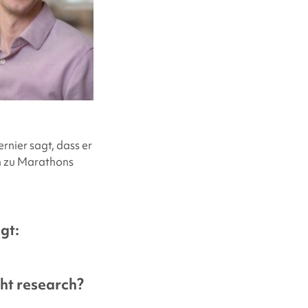
ernier sagt, dass er
in zu Marathons
gt:
ht
research?