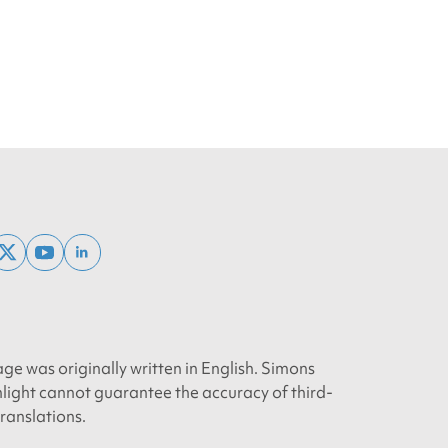
ebook
x
youtube
linkedin
twitter
age was originally written in English. Simons
light cannot guarantee the accuracy of third-
translations.