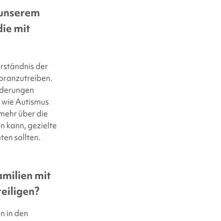
 unserem
ie mit
rständnis der
oranzutreiben.
änderungen
n wie Autismus
 mehr über die
n kann, gezielte
ten sollten.
amilien mit
eiligen?
n in den