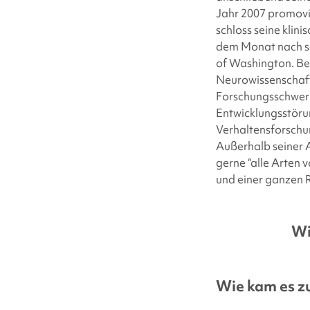
Jahr 2007 promovi
schloss seine klini
dem Monat nach se
of Washington. Ber
Neurowissenschafte
Forschungsschwerp
Entwicklungsstörun
Verhaltensforschu
Außerhalb seiner Ar
gerne “alle Arten 
und einer ganzen 
Wi
Wie kam es z