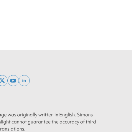
ebook
x
youtube
linkedin
twitter
age was originally written in English. Simons
light cannot guarantee the accuracy of third-
translations.