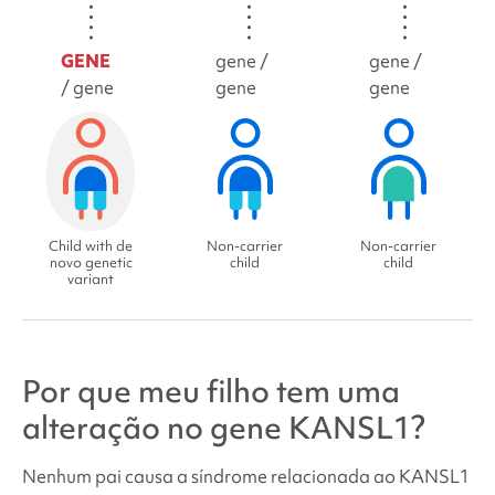
GENE
gene /
gene /
/ gene
gene
gene
Child with de
Non-carrier
Non-carrier
novo genetic
child
child
variant
Por que meu filho tem uma
alteração no gene KANSL1?
Nenhum pai causa a
síndrome
relacionada ao KANSL1