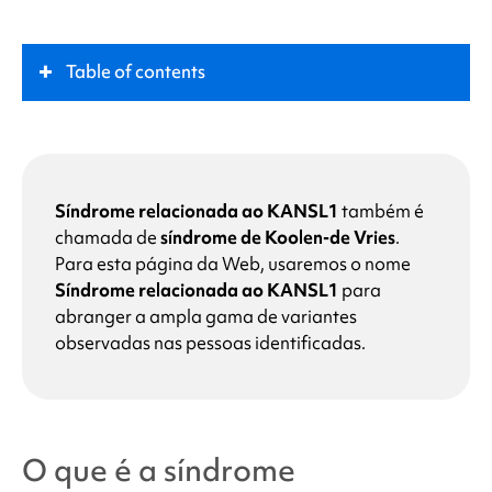
Table of contents
O que é a
síndrome relacionada ao KANSL1
?
Função-chave
Síndrome relacionada ao KANSL1
também é
chamada de
síndrome de Koolen-de Vries
.
Para esta página da Web, usaremos o nome
Sintomas
Síndrome relacionada ao KANSL1
para
abranger a ampla gama de variantes
O que causa a
síndrome relacionada ao KANSL1
?
observadas nas pessoas identificadas.
Por que meu filho tem uma alteração no gene
KANSL1?
O que é a
síndrome