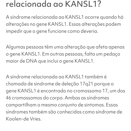
Quais são as chances de outros membros da
relacionada ao KANSL1
?
família ou futuros filhos terem
a síndrome
relacionada ao KANSL1
?
A síndrome relacionada ao KANSL1
ocorre quando há
alterações no gene KANSL1. Essas alterações podem
impedir que o gene funcione como deveria.
Quantas pessoas têm
a síndrome relacionada ao
KANSL1
?
Algumas pessoas têm uma alteração que afeta apenas
o gene KANSL1. Em outras pessoas, falta um pedaço
As pessoas que têm
a síndrome relacionada ao
maior de DNA que inclui o gene KANSL1.
KANSL1
têm uma aparência diferente?
A síndrome relacionada ao KANSL1
também é
Como
a síndrome relacionada ao KANSL1
é
chamada de síndrome de deleção 17q21 porque o
tratada?
gene KANSL1 é encontrado no cromossomo 17, um dos
46 cromossomos do corpo. Ambas as síndromes
compartilham o mesmo conjunto de sintomas. Essas
Problemas de comportamento e desenvolvimento
associados à
síndrome relacionada à KANSL1
síndromes também são conhecidas como síndrome de
Koolen-de Vries.
Preocupações médicas e físicas associadas à