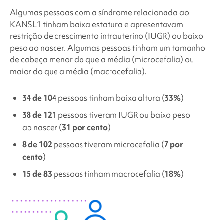
Algumas pessoas com a
síndrome relacionada ao
KANSL1
tinham baixa estatura e apresentavam
restrição de crescimento intrauterino (IUGR) ou baixo
peso ao nascer. Algumas pessoas tinham um tamanho
de cabeça menor do que a média (microcefalia) ou
maior do que a média (macrocefalia).
34 de 104
pessoas tinham baixa
altura
(
33%
)
38 de 121
pessoas tiveram IUGR ou baixo peso
ao nascer (
31 por cento
)
8 de 102
pessoas tiveram microcefalia (
7 por
cento
)
15 de 83
pessoas tinham macrocefalia (
18%
)