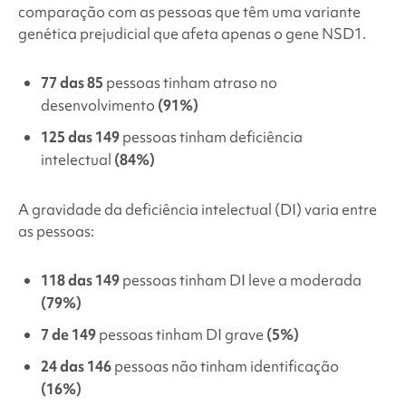
comparação com as pessoas que têm uma variante
genética prejudicial que afeta apenas o gene NSD1.
77 das 85
pessoas tinham atraso no
desenvolvimento
(91%)
125 das 149
pessoas tinham deficiência
intelectual
(84%)
A gravidade da deficiência intelectual (DI) varia entre
as pessoas:
118 das 149
pessoas tinham DI leve a moderada
(79%)
7 de 149
pessoas tinham DI grave
(5%)
24 das 146
pessoas não tinham identificação
(16%)