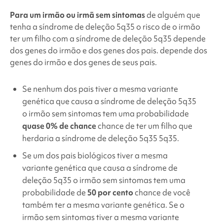
Para um irmão ou irmã sem sintomas
de alguém que
tenha a
síndrome de deleção 5q35
o risco de o irmão
ter um filho com a
síndrome de deleção 5q35
depende
dos genes do irmão e dos genes dos pais.
depende dos
genes do irmão e dos genes de seus pais.
Se nenhum dos pais tiver a mesma variante
genética que causa a
síndrome de deleção 5q35
o irmão sem sintomas tem uma probabilidade
quase 0% de chance
chance de ter um filho que
herdaria a
síndrome de deleção 5q35
5q35.
Se um dos pais biológicos tiver a mesma
variante genética que causa a
síndrome de
deleção 5q35
o irmão sem sintomas tem uma
probabilidade de
50 por cento
chance de você
também ter a mesma variante genética. Se o
irmão sem sintomas tiver a mesma variante