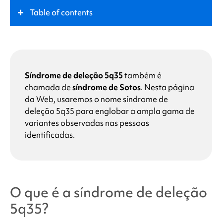
Table of contents
O que é a
síndrome de deleção 5q35
?
Função-chave
Síndrome de deleção 5q35
também é
chamada de
síndrome de Sotos
. Nesta página
da Web, usaremos o nome
síndrome de
Sintomas
deleção 5q35
para englobar a ampla gama de
variantes observadas nas pessoas
O que causa a síndrome de
deleção 5q35
?
identificadas.
Por que eu ou meu filho temos a síndrome de
deleção 5q35
?
O que é a
síndrome de deleção
Quais são as chances de outros membros da
5q35
?
família ou futuros filhos terem a síndrome de