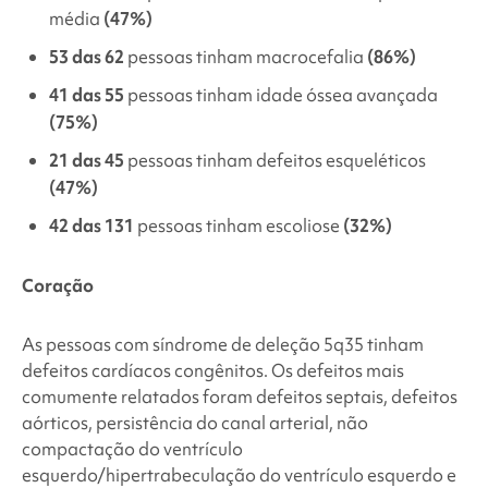
média
(47%)
53 das 62
pessoas tinham macrocefalia
(86%)
41 das 55
pessoas tinham idade óssea avançada
(75%)
21 das 45
pessoas tinham defeitos esqueléticos
(47%)
42 das 131
pessoas tinham escoliose
(32%)
Coração
As pessoas com
síndrome de deleção 5q35
tinham
defeitos cardíacos congênitos. Os defeitos mais
comumente relatados foram defeitos septais, defeitos
aórticos, persistência do canal arterial, não
compactação do ventrículo
esquerdo/hipertrabeculação do ventrículo esquerdo e