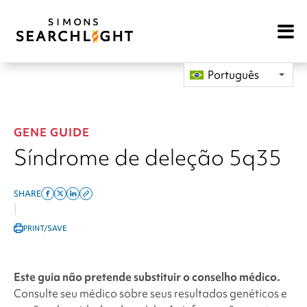
Open
Mobile
Navigat
Português
GENE GUIDE
Síndrome de deleção 5q35
SHARE
Share
Share
Share
Copy
|
on
on
on
this
PRINT/SAVE
facebook
x
linkedin
page
twitter
link
Este guia não pretende substituir o conselho médico.
Consulte seu médico sobre seus resultados genéticos e