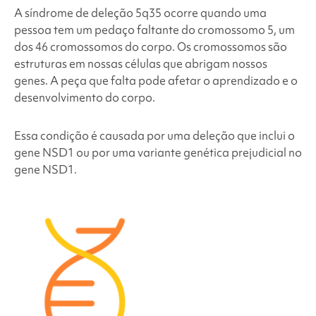
deleção 5q35
?
A síndrome de deleção 5q35
ocorre quando uma
pessoa tem um pedaço faltante do cromossomo 5, um
dos 46 cromossomos do corpo. Os cromossomos são
Quantas pessoas têm a síndrome de
deleção
estruturas em nossas células que abrigam nossos
5q35
?
genes. A peça que falta pode afetar o aprendizado e o
desenvolvimento do corpo.
As pessoas que têm a síndrome de
deleção 5q35
são diferentes?
Essa condição é causada por uma deleção que inclui o
gene NSD1 ou por uma variante genética prejudicial no
Como a síndrome de
deleção 5q35
é tratada?
gene NSD1.
Problemas de comportamento e desenvolvimento
associados à síndrome de
deleção 5q35
Preocupações médicas e físicas relacionadas à
síndrome de
deleção 5q35