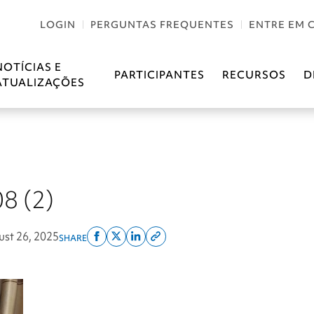
LOGIN
PERGUNTAS FREQUENTES
ENTRE EM 
NOTÍCIAS E
PARTICIPANTES
RECURSOS
D
ATUALIZAÇÕES
8 (2)
st 26, 2025
SHARE
Share
Share
Share
Copy
on
on
on
this
facebook
x
linkedin
page
twitter
link