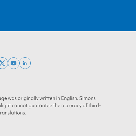
ebook
x
youtube
linkedin
twitter
age was originally written in English. Simons
light cannot guarantee the accuracy of third-
translations.