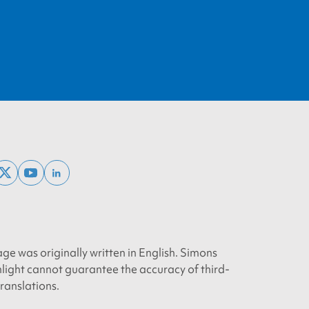
ebook
x
youtube
linkedin
twitter
age was originally written in English. Simons
light cannot guarantee the accuracy of third-
translations.