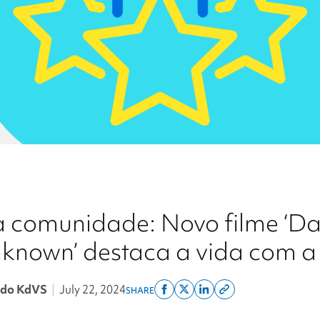
 comunidade: Novo filme ‘Da
nknown’ destaca a vida com 
r do KdVS
|
July 22, 2024
SHARE
Share
Share
Share
Copy
on
on
on
this