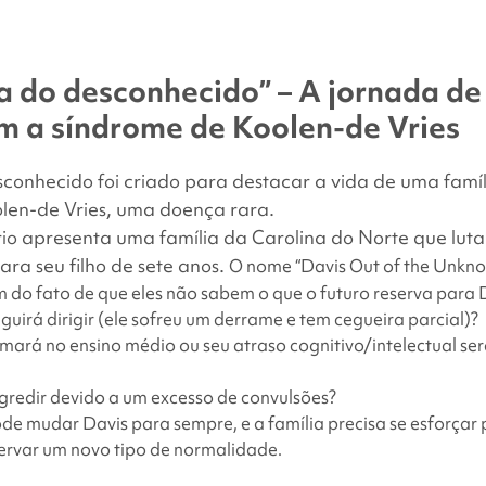
facebook
x
linkedin
page
twitter
link
ra do desconhecido” – A jornada d
om a síndrome de Koolen-de Vries
esconhecido
foi criado para destacar a vida de uma famí
len-de Vries, uma doença rara.
o apresenta uma família da Carolina do Norte que lut
ra seu filho de sete anos.
O nome “Davis Out of the Unkno
 do fato de que eles não sabem o que o futuro reserva para 
guirá dirigir (ele sofreu um derrame e tem cegueira parcial)?
rmará no ensino médio ou seu atraso cognitivo/intelectual se
egredir devido a um excesso de convulsões?
e mudar Davis para sempre, e a família precisa se esforçar
ervar um novo tipo de normalidade.