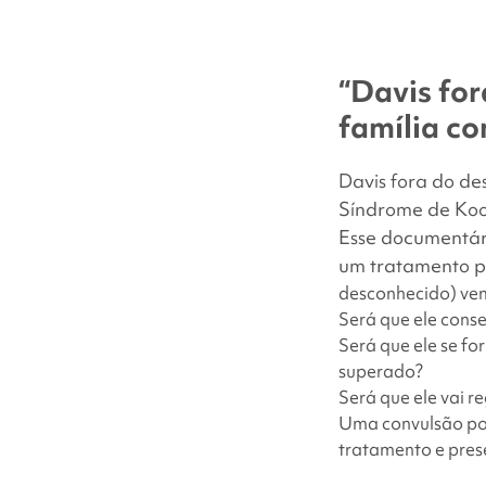
“Davis fo
família c
Davis fora do d
Síndrome de Koo
Esse documentári
um tratamento pa
desconhecido) vem
Será que ele conse
Será que ele se fo
superado?
Será que ele vai r
Uma convulsão pod
tratamento e pres