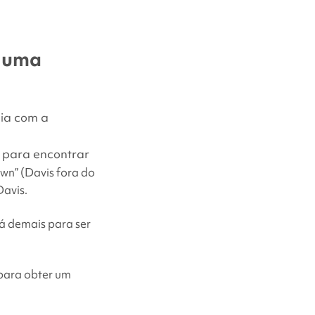
e uma
lia com a
a para encontrar
wn” (Davis fora do
Davis.
rá demais para ser
 para obter um