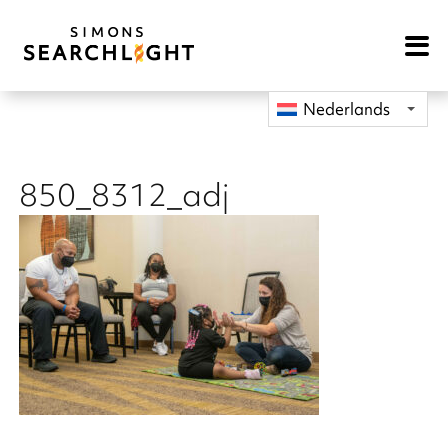
Open
Mobile
Navigat
Nederlands
850_8312_adj