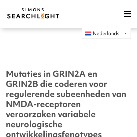
Open
Mobile
Navigat
Nederlands
Mutaties in GRIN2A en
GRIN2B die coderen voor
regulerende subeenheden van
NMDA-receptoren
veroorzaken variabele
neurologische
ontwikkelingsfenotypes