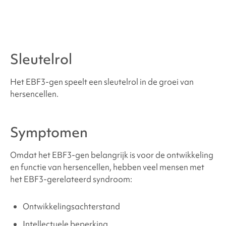
met
EBF3-gerelateerd syndroom
Waar kan ik ondersteuning en hulpmiddelen
vinden?
Sleutelrol
Bronnen en referenties
Het EBF3-gen speelt een sleutelrol in de groei van
hersencellen.
Symptomen
Omdat het EBF3-gen belangrijk is voor de ontwikkeling
en functie van hersencellen, hebben veel mensen met
het
EBF3-gerelateerd syndroom
:
Ontwikkelingsachterstand
Intellectuele beperking