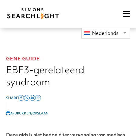
Open
Mobile
Navigat
Nederlands
GENE GUIDE
EBF3-gerelateerd
syndroom
SHARE
Share
Share
Share
Copy
|
on
on
on
this
AFDRUKKEN/OPSLAAN
facebook
x
linkedin
page
twitter
link
Deze gids is niet bedoeld ter vervanging van medisch