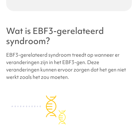
Wat is de kans dat andere familieleden van
toekomstige kinderen
EBF3-gerelateerd
syndroom
hebben?
Wat is
EBF3-gerelateerd
Hoeveel mensen hebben
EBF3-gerelateerd
syndroom
?
syndroom
?
EBF3-gerelateerd syndroom
treedt op wanneer er
Zien mensen met
EBF3-gerelateerd syndroom
er
veranderingen zijn in het EBF3-gen. Deze
anders uit?
veranderingen kunnen ervoor zorgen dat het gen niet
werkt zoals het zou moeten.
Hoe wordt
EBF3-gerelateerd syndroom
behandeld?
Gedrags- en ontwikkelingsstoornissen in verband
met
EBF3-gerelateerd syndroom
Medische en lichamelijke problemen in verband