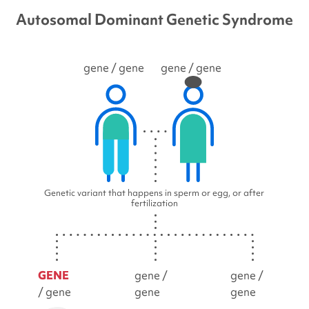
Autosomal Dominant Genetic Syndrome
gene
/ gene
gene
/ gene
Genetic variant that happens in sperm or egg, or after
fertilization
GENE
gene /
gene /
/ gene
gene
gene