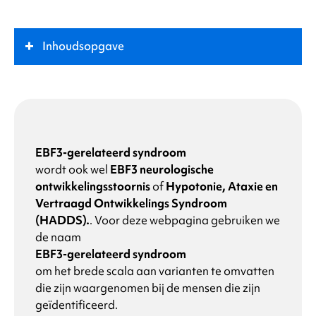
Inhoudsopgave
Wat is
EBF3-gerelateerd syndroom
?
Sleutelrol
EBF3-gerelateerd syndroom
wordt ook wel
EBF3 neurologische
Symptomen
ontwikkelingsstoornis
of
Hypotonie, Ataxie en
Vertraagd Ontwikkelings Syndroom
Wat veroorzaakt
EBF3-gerelateerd syndroom
?
(HADDS).
.
Voor deze webpagina gebruiken we
de naam
EBF3-gerelateerd syndroom
Waarom heeft mijn kind een verandering in het
om het brede scala aan varianten te omvatten
EBF3-gen
?
die zijn waargenomen bij de mensen die zijn
geïdentificeerd.