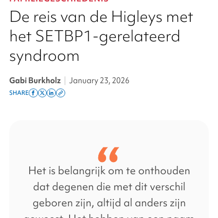
De reis van de Higleys met
het SETBP1-gerelateerd
syndroom
Gabi Burkholz
|
January 23, 2026
SHARE
Share
Share
Share
Copy
on
on
on
this
facebook
x
linkedin
page
twitter
link
Het is belangrijk om te onthouden
dat degenen die met dit verschil
geboren zijn, altijd al anders zijn