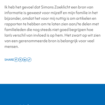
Ik heb het gevoel dat Simons Zoeklicht een bron van
informatie is geweest voor mijzelf en mijn familie in het
bijzonder, omdat het voor mij nuttig is om artikelen en
rapporten te hebben om te laten zien aan/te delen met
familieleden die nog steeds niet goed begrijpen hoe
Ian’s verschil van invloed is op hem. Het zwart op wit zien
van een gerenommeerde bron is belangrijk voor veel
mensen.
SHARE
Share
Share
Share
Copy
on
on
on
this
facebook
x
linkedin
page
twitter
link