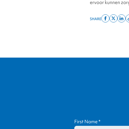
ervoor kunnen zorg
SHARE
Share
Share
Shar
on
on
on
facebook
x
linke
twitter
First Name
*