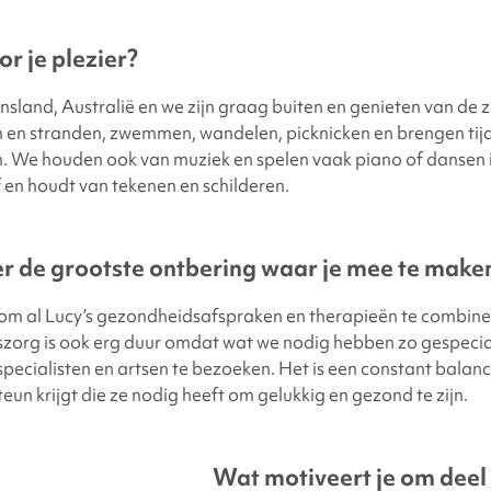
r je plezier?
sland, Australië en we zijn graag buiten en genieten van de
 en stranden, zwemmen, wandelen, picknicken en brengen tij
n. We houden ook van muziek en spelen vaak piano of dansen i
f en houdt van tekenen en schilderen.
er de grootste ontbering waar je mee te maken
k om al Lucy’s gezondheidsafspraken en therapieën te combine
org is ook erg duur omdat wat we nodig hebben zo gespeciali
specialisten en artsen te bezoeken. Het is een constant balan
eun krijgt die ze nodig heeft om gelukkig en gezond te zijn.
Wat motiveert je om deel