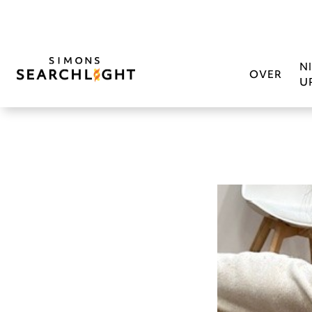
N
OVER
U