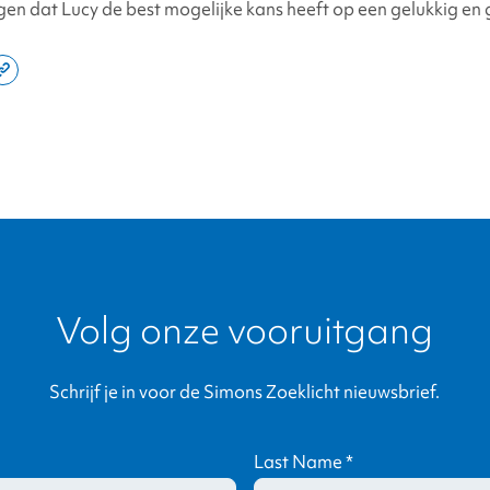
en dat Lucy de best mogelijke kans heeft op een gelukkig en 
e
Copy
this
din
page
link
Volg onze vooruitgang
Schrijf je in voor de Simons Zoeklicht nieuwsbrief.
Last Name
*