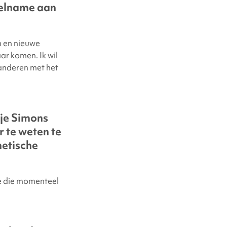
eelname aan
m en nieuwe
ar komen. Ik wil
anderen met het
 je
Simons
 te weten te
etische
ie die momenteel