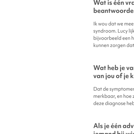
Wat is één vr
beantwoorden
Ik wou dat we mee
syndroom. Lucy lij
bijvoorbeeld een 
kunnen zorgen dat 
Wat heb je va
van jou of je 
Dat de symptomen e
merkbaar, en hoe ze
deze diagnose he
Als je één ad
iemand bij wi