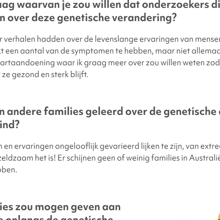
aag waarvan je zou willen dat onderzoekers d
 over deze genetische verandering?
r verhalen hadden over de levenslange ervaringen van mensen
kt een aantal van de symptomen te hebben, maar niet allemaa
hartaandoening waar ik graag meer over zou willen weten zod
ze gezond en sterk blijft.
n andere families geleerd over de genetisch
kind?
n ervaringen ongelooflijk gevarieerd lijken te zijn, van extr
ldzaam het is! Er schijnen geen of weinig families in Australië 
bben.
vies zou mogen geven aan
e onlangs de genetische