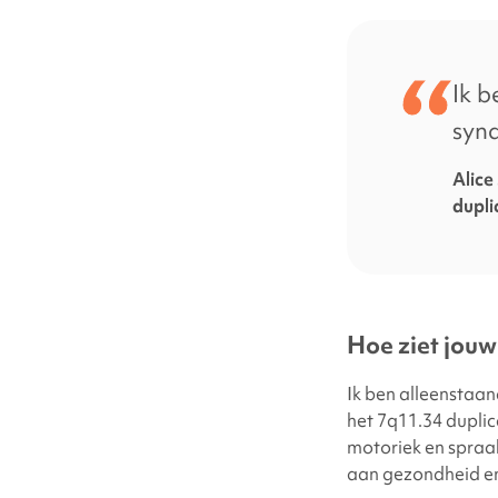
Ik b
syn
Alice
dupli
Hoe ziet jouw 
Ik ben alleenstaan
het 7q11.34 duplic
motoriek en spraa
aan gezondheid en