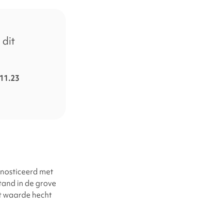
 dit
q11.23
gnosticeerd met
tand in de grove
t waarde hecht