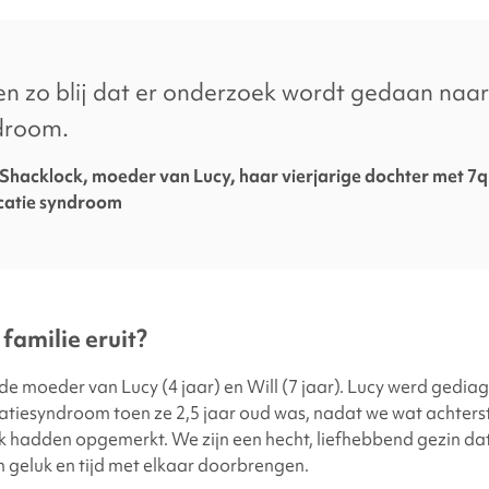
facebook
x
linkedin
page
twitter
link
en zo blij dat er onderzoek wordt gedaan naar
droom.
 Shacklock, moeder van Lucy, haar vierjarige dochter met 7
catie syndroom
familie eruit?
de moeder van Lucy (4 jaar) en Will (7 jaar). Lucy werd gedia
atiesyndroom toen ze 2,5 jaar oud was, nadat we wat achters
k hadden opgemerkt. We zijn een hecht, liefhebbend gezin da
 geluk en tijd met elkaar doorbrengen.