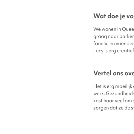
Wat doe je voo
We wonen in Queen
graag naar parken
familie en vriende
Lucy is erg creatie
Vertel ons ov
Het is erg moeilij
werk. Gezondheidsz
kost haar veel om 
zorgen dat ze de st