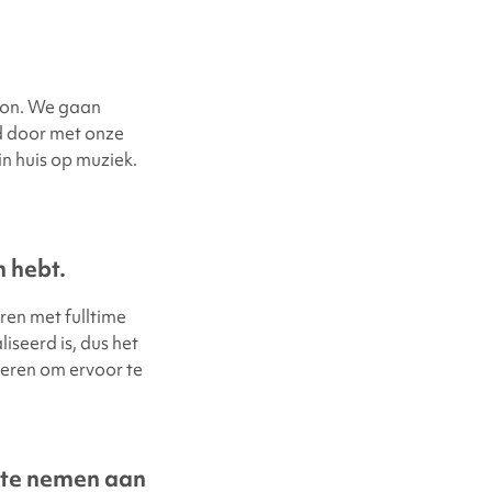
 zon. We gaan
d door met onze
n huis op muziek.
 hebt.
ren met fulltime
seerd is, dus het
ceren om ervoor te
 te nemen aan