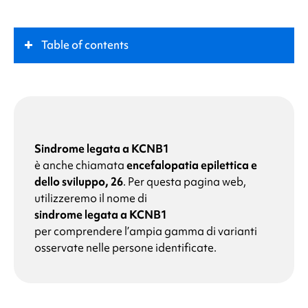
Table of contents
Che cos'è la
sindrome di KCNB1
?
Ruolo chiave
Sindrome legata a KCNB1
è anche chiamata
encefalopatia epilettica e
Sintomi
dello sviluppo, 26
.
Per questa pagina web,
utilizzeremo il nome di
Quali sono le cause della
sindrome KCNB1-
sindrome legata a KCNB1
correlata
?
per comprendere l’ampia gamma di varianti
osservate nelle persone identificate.
Perché mio figlio presenta un'alterazione del gene
della
sindrome KCNB1
?