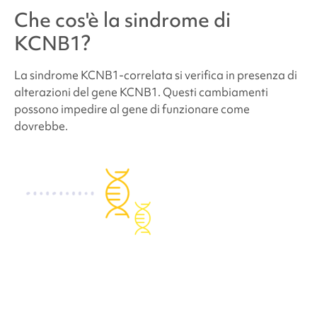
Che cos'è la
sindrome di
Quali sono le probabilità che altri membri della
famiglia dei futuri bambini abbiano la
sindrome di
KCNB1
?
KCNB1
?
La
sindrome KCNB1-correlata
si verifica in presenza di
alterazioni del gene KCNB1. Questi cambiamenti
Quante persone hanno la
sindrome di KCNB1
?
possono impedire al gene di funzionare come
dovrebbe.
Le persone affette da
sindrome KCNB1
hanno un
aspetto diverso?
Come viene trattata la
sindrome KCNB1-
correlata
?
Problemi di comportamento e sviluppo legati alla
sindrome di KCNB1
Problemi medici e fisici legati alla
sindrome di