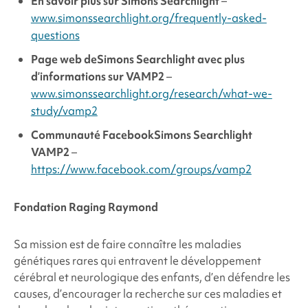
En savoir plus sur
Simons Searchlight
–
www.simonssearchlight.org/frequently-asked-
questions
Page web de
Simons Searchlight
avec plus
d’informations sur VAMP2
–
www.simonssearchlight.org/research/what-we-
study/vamp2
Communauté Facebook
Simons Searchlight
VAMP2
–
https://www.facebook.com/groups/vamp2
Fondation Raging Raymond
Sa mission est de faire connaître les maladies
génétiques rares qui entravent le développement
cérébral et neurologique des enfants, d’en défendre les
causes, d’encourager la recherche sur ces maladies et