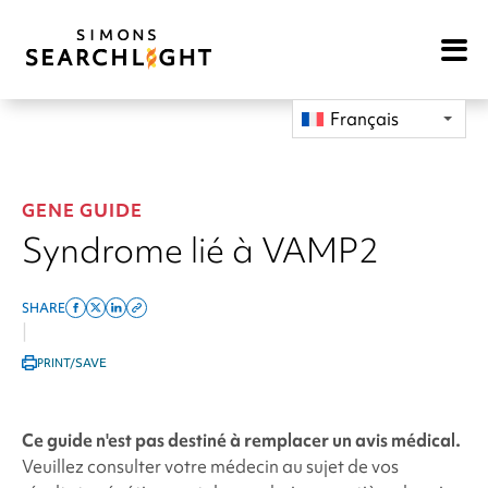
Open
Mobile
Navigat
Français
GENE GUIDE
Syndrome lié à VAMP2
SHARE
Share
Share
Share
Copy
|
on
on
on
this
PRINT/SAVE
facebook
x
linkedin
page
twitter
link
Ce guide n'est pas destiné à remplacer un avis médical.
Veuillez consulter votre médecin au sujet de vos