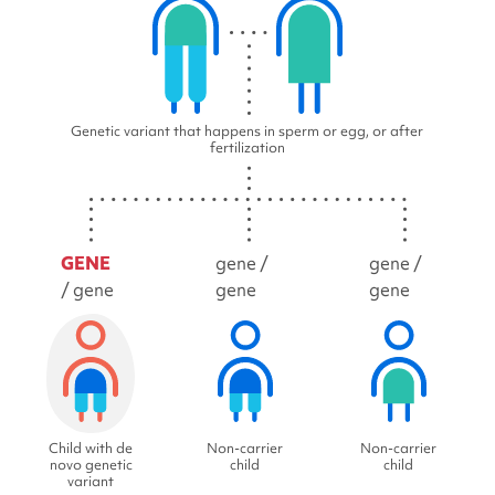
Genetic variant that happens in sperm or egg, or after
fertilization
GENE
gene /
gene /
/ gene
gene
gene
Child with de
Non-carrier
Non-carrier
novo genetic
child
child
variant