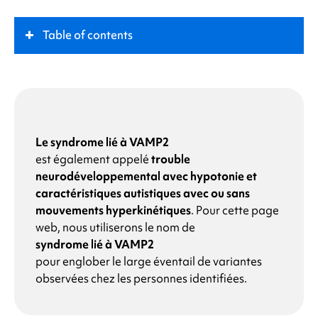
Table of contents
Qu'est-ce que le
syndrome lié à VAMP2
?
Rôle clé
Le syndrome lié à VAMP2
est également appelé
trouble
Symptômes
neurodéveloppemental avec hypotonie et
caractéristiques autistiques avec ou sans
Quelles sont les causes du
syndrome lié à VAMP2
?
mouvements hyperkinétiques
.
Pour cette page
web, nous utiliserons le nom de
syndrome lié à VAMP2
Pourquoi mon enfant présente-t-il une
pour englober le large éventail de variantes
modification du gène
VAMP2
?
observées chez les personnes identifiées.
Quelles sont les chances que d'autres membres de