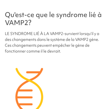
la famille des futurs enfants soient atteints du
syndrome lié au VAMP2
?
Qu'est-ce que le
syndrome lié à
VAMP2
?
Combien de personnes sont atteintes du
syndrome
lié à VAMP2
?
LE SYNDROME LIÉ À LA VAMP2
-survient lorsqu’il y a
des changements dans le système de la
VAMP2
gène.
Les personnes atteintes du
syndrome lié à VAMP2
Ces changements peuvent empêcher le gène de
ont-elles un aspect différent ?
fonctionner comme il le devrait.
Comment traiter le
syndrome lié à VAMP2
?
Troubles du comportement et du développement
liés au
syndrome VAMP2
Problèmes médicaux et physiques liés au
syndrome VAMP2