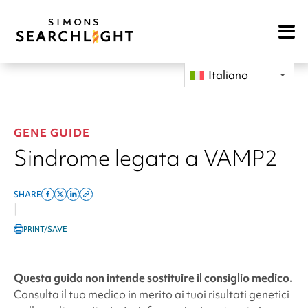
Open
Mobile
Navigat
Italiano
GENE GUIDE
Sindrome legata a VAMP2
SHARE
Share
Share
Share
Copy
|
on
on
on
this
PRINT/SAVE
facebook
x
linkedin
page
twitter
link
Questa guida non intende sostituire il consiglio medico.
Consulta il tuo medico in merito ai tuoi risultati genetici