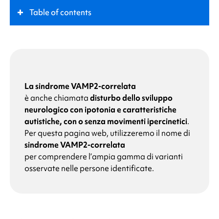
Table of contents
Che cos'è la
sindrome VAMP2-correlata
?
Ruolo chiave
La sindrome VAMP2-correlata
è anche chiamata
disturbo dello sviluppo
Sintomi
neurologico con ipotonia e caratteristiche
autistiche, con o senza movimenti ipercinetici
.
Quali sono le cause della
sindrome VAMP2-
Per questa pagina web, utilizzeremo il nome di
correlata
?
sindrome VAMP2-correlata
per comprendere l’ampia gamma di varianti
osservate nelle persone identificate.
Perché mio figlio ha un'alterazione del gene
VAMP2
?
Quali sono le probabilità che altri membri della