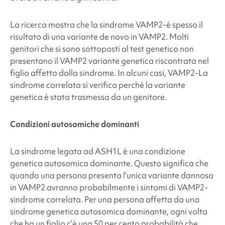
La ricerca mostra che la sindrome VAMP2
-è spesso il
risultato di una variante de novo in VAMP2
. Molti
genitori che si sono sottoposti al test genetico non
presentano il VAMP2
variante genetica riscontrata nel
figlio affetto dalla sindrome. In alcuni casi, VAMP2
-La
sindrome correlata si verifica perché la variante
genetica è stata trasmessa da un genitore.
Condizioni autosomiche dominanti
La
sindrome legata ad ASH1L
è una condizione
genetica autosomica dominante. Questo significa che
quando una persona presenta l’unica variante dannosa
in VAMP2
avranno probabilmente i sintomi di VAMP2
-
sindrome correlata. Per una persona affetta da una
sindrome genetica autosomica dominante, ogni volta
che ha un figlio c’è una
50 per cento
probabilità che