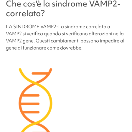
Che cos'è la
sindrome VAMP2-
famiglia dei futuri bambini abbiano la
sindrome
VAMP2-correlata
?
correlata
?
LA SINDROME VAMP2
-La sindrome correlata a
Quante persone hanno la
sindrome VAMP2-
correlata
?
VAMP2 si verifica quando si verificano alterazioni nella
VAMP2
gene. Questi cambiamenti possono impedire al
gene di funzionare come dovrebbe.
Le persone affette da
sindrome VAMP2-correlata
hanno un aspetto diverso?
Come viene trattata la
sindrome VAMP2-
correlata
?
Problemi di comportamento e di sviluppo legati
alla
sindrome VAMP2-correlata
Problemi medici e fisici legati alla
sindrome di
VAMP2