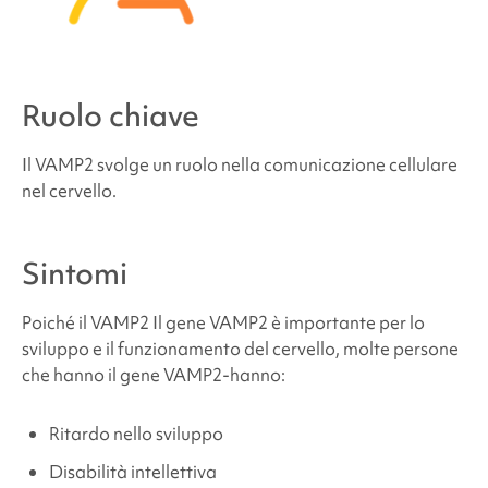
Dove posso trovare supporto e risorse?
Ruolo chiave
Fonti e riferimenti
Il
VAMP2
svolge un ruolo nella comunicazione cellulare
nel cervello.
Sintomi
Poiché il
VAMP2
Il gene VAMP2 è importante per lo
sviluppo e il funzionamento del cervello, molte persone
che hanno il gene
VAMP2
-hanno:
Ritardo nello sviluppo
Disabilità intellettiva