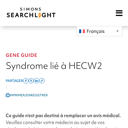
Open
Mobile
Navigat
Français
GENE GUIDE
Syndrome lié à HECW2
PARTAGER
Share
Share
Share
Copy
|
on
on
on
this
IMPRIMER/ENREGISTRER
facebook
x
linkedin
page
twitter
link
Ce guide n'est pas destiné à remplacer un avis médical.
Veuillez consulter votre médecin au sujet de vos