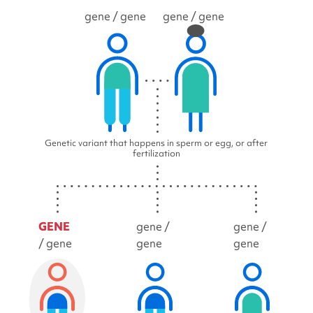
gene
/ gene
gene
/ gene
Genetic variant that happens in sperm or egg, or after
fertilization
GENE
gene /
gene /
/ gene
gene
gene