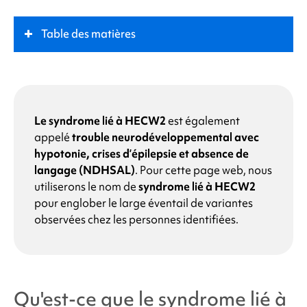
Table des matières
Qu'est-ce que le
syndrome lié à HECW2
?
Rôle clé
Le syndrome lié à HECW2
est également
appelé
trouble neurodéveloppemental avec
hypotonie, crises d’épilepsie et absence de
Symptômes
langage (NDHSAL)
.
Pour cette page web, nous
utiliserons le nom de
syndrome lié à HECW2
Quelles sont les causes du
syndrome lié à HECW2
?
pour englober le large éventail de variantes
observées chez les personnes identifiées.
Pourquoi mon enfant présente-t-il une
modification du gène HECW2 ?
Qu'est-ce que le
syndrome lié à
Quelles sont les chances que d'autres membres de