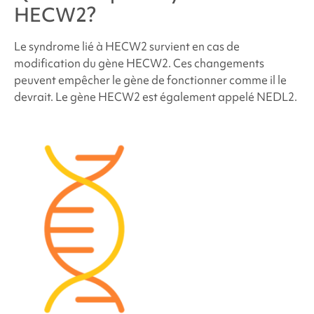
la famille ou de futurs enfants soient atteints du
HECW2
?
syndrome lié à HECW2
?
Le
syndrome lié à HECW2
survient en cas de
modification du gène HECW2. Ces changements
Combien de personnes sont atteintes du
syndrome
peuvent empêcher le gène de fonctionner comme il le
lié à HECW2
?
devrait. Le gène HECW2 est également appelé NEDL2.
Les personnes atteintes du
syndrome lié à HECW2
ont-elles un aspect différent ?
Comment traiter le
syndrome lié à HECW2
?
Problèmes de comportement et de
développement liés au
syndrome HECW2
Problèmes médicaux et physiques liés au
syndrome HECW2