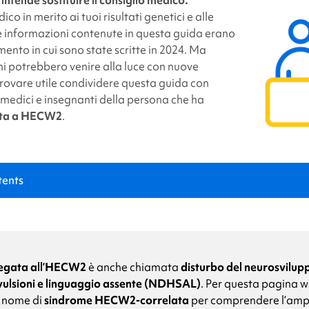
link
ico in merito ai tuoi risultati genetici e alle
Le informazioni contenute in questa guida erano
nto in cui sono state scritte in 2024. Ma
i potrebbero venire alla luce con nuove
 trovare utile condividere questa guida con
o medici e insegnanti della persona che ha
ata a HECW2
.
tents
ndrome HECW2
?
legata all’HECW2
è anche chiamata
disturbo del neurosvilup
vulsioni e linguaggio assente (NDHSAL)
.
Per questa pagina w
l nome di
sindrome HECW2-correlata
per comprendere l’am