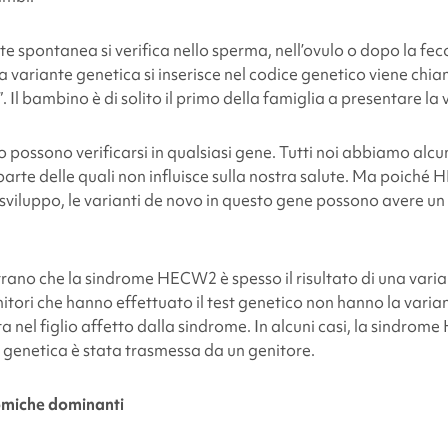
te spontanea si verifica nello sperma, nell’ovulo o dopo la fe
variante genetica si inserisce nel codice genetico viene chi
. Il bambino è di solito il primo della famiglia a presentare la
o possono verificarsi in qualsiasi gene. Tutti noi abbiamo alcu
arte delle quali non influisce sulla nostra salute. Ma poiché
 sviluppo, le varianti de novo in questo gene possono avere un
rano che la sindrome HECW2 è spesso il risultato di una varia
tori che hanno effettuato il test genetico non hanno la varia
nel figlio affetto dalla sindrome. In alcuni casi, la sindrome
 genetica è stata trasmessa da un genitore.
omiche dominanti