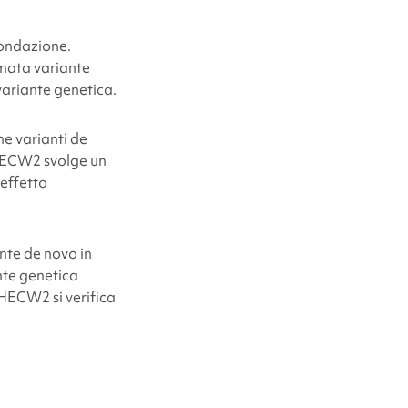
condazione.
amata variante
 variante genetica.
ne varianti de
 HECW2 svolge un
 effetto
nte de novo in
nte genetica
 HECW2 si verifica