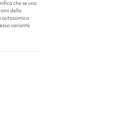
ifica che se una
tomi della
a autosomica
tessa variante