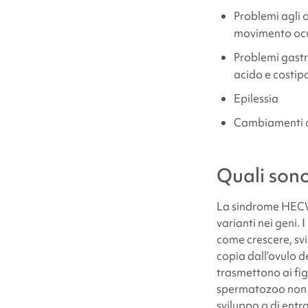
Problemi agli o
movimento ocu
Problemi gastr
acido e costip
Epilessia
Cambiamenti ce
Quali sono
La
sindrome HEC
varianti nei geni. 
come crescere, sv
copia dall’ovulo d
trasmettono ai fig
spermatozoo non è 
sviluppo o di entr