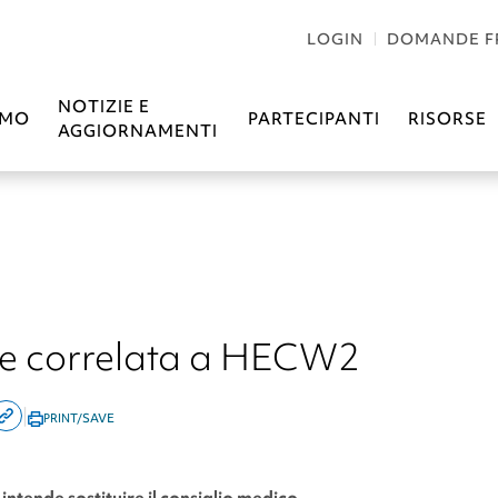
LOGIN
DOMANDE F
NOTIZIE E
AMO
PARTECIPANTI
RISORSE
AGGIORNAMENTI
e correlata a HECW2
|
PRINT/SAVE
are
Copy
this
kedin
page
ntende sostituire il consiglio medico.