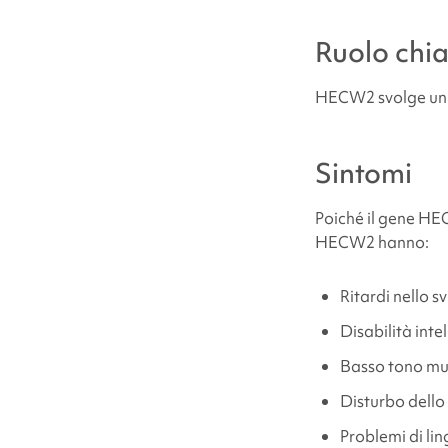
Ruolo chi
Problemi medici 
HECW2 svolge un ru
Dove posso trov
Sintomi
Fonti e riferime
Poiché il gene HEC
HECW2
hanno:
Ritardi nello s
Disabilità intel
Basso tono mu
Disturbo dello 
Problemi di li