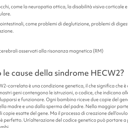
cchi, come la neuropatia ottica, la disabilità visiva corticale e 
lare.
ointestinali, come problemi di deglutizione, problemi di digest
azione.
rebrali osservati alla risonanza magnetica (RM)
 le cause della
sindrome HECW2
?
W2-correlata
è una condizione genetica, il che significa che 
I nostri geni contengono le istruzioni, o codice, che indicano all
ilupparsi e funzionare. Ogni bambino riceve due copie del g
ella madre e una dallo sperma del padre. Nella maggior parte d
li copie esatte del gene. Ma il processo di creazione dell’ovulo
perfetto. Un’alterazione del codice genetico può portare a pr
ambi.