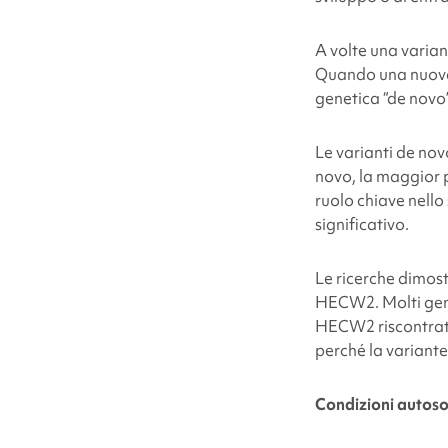
A volte una varian
Quando una nuova 
genetica “de novo”
Le varianti de nov
novo, la maggior p
ruolo chiave nello
significativo.
Le ricerche dimost
HECW2. Molti geni
HECW2 riscontrata 
perché la variante
Condizioni autos