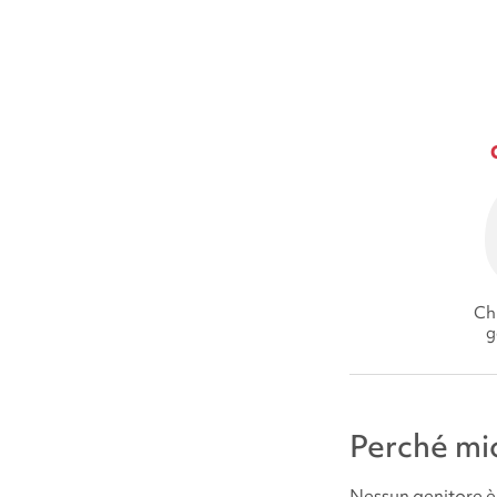
Chi
g
Perché mi
Nessun genitore è