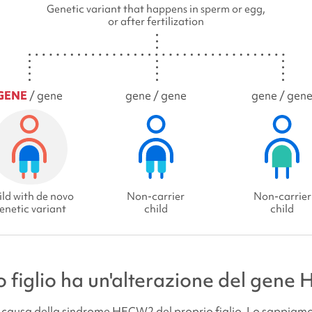
Genetic variant that happens in sperm or egg,
or after fertilization
GENE
/ gene
gene / gene
gene / gen
ld with de novo
Non-carrier
Non-carrier
enetic variant
child
child
o figlio ha un'alterazione del gen
 causa della
sindrome
HECW2 del proprio figlio. Lo sappiam