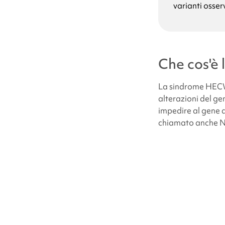
varianti osser
Quali sono le c
Perché mio figl
Che cos'è 
La
sindrome HEC
Quali sono le pr
alterazioni del 
HECW2
?
impedire al gene 
chiamato anche 
Quante persone
Le persone affe
Come viene tra
Problemi di com