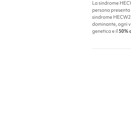
La
sindrome HE
persona presenta 
sindrome HECW2-c
dominante, ogni vol
genetica e il
50% d