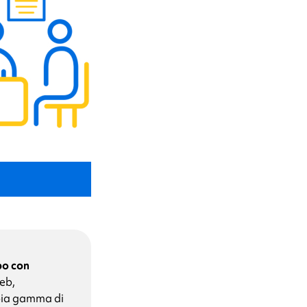
po con
eb,
pia gamma di