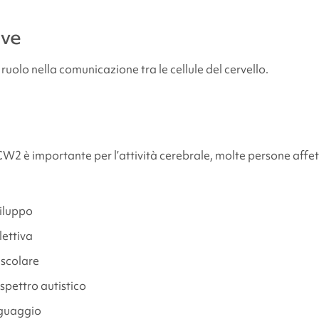
ave
e fisici legati alla
sindrome HECW2
olo nella comunicazione tra le cellule del cervello.
are supporto e risorse?
nti
W2 è importante per l’attività cerebrale, molte persone affe
viluppo
lettiva
scolare
spettro autistico
nguaggio