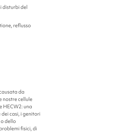
i disturbi del
ione, reflusso
è causata da
e nostre cellule
ene HECW2: una
ei casi, i genitori
 o dello
oblemi fisici, di