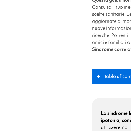
twitter
Consulta il tuo med
scelte sanitarie. 
aggiornate al mome
nuove informazion
ricerche. Potresti
amici e familiari 
Sindrome correl
Table of con
Che cos'è la
si
Ruolo chiave
La sindrome 
ipotonia, con
utilizzeremo i
Sintomi