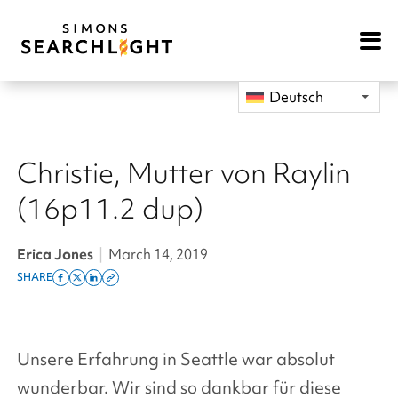
Open
Mobile
Navigat
Deutsch
Christie, Mutter von Raylin
(16p11.2 dup)
Erica Jones
|
March 14, 2019
SHARE
Share
Share
Share
Copy
on
on
on
this
facebook
x
linkedin
page
twitter
link
Unsere Erfahrung in Seattle war absolut
wunderbar. Wir sind so dankbar für diese