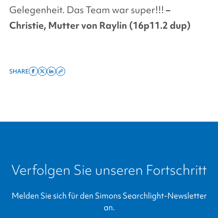
Gelegenheit. Das Team war super!!!
–
Christie, Mutter von Raylin (16p11.2 dup)
SHARE
Share
Share
Share
Copy
on
on
on
this
facebook
x
linkedin
page
twitter
link
Verfolgen Sie unseren Fortschritt
Melden Sie sich für den
Simons Searchlight
-Newsletter
an.