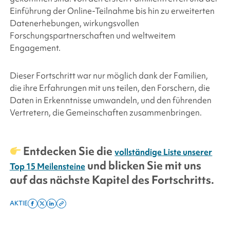
Einführung der Online-Teilnahme bis hin zu erweiterten
Datenerhebungen, wirkungsvollen
Forschungspartnerschaften und weltweitem
Engagement.
Dieser Fortschritt war nur möglich dank der Familien,
die ihre Erfahrungen mit uns teilen, den Forschern, die
Daten in Erkenntnisse umwandeln, und den führenden
Vertretern, die Gemeinschaften zusammenbringen.
Entdecken Sie die
vollständige Liste unserer
und blicken Sie mit uns
Top 15 Meilensteine
auf das nächste Kapitel des Fortschritts.
AKTIE
Share
Share
Share
Copy
on
on
on
this
facebook
x
linkedin
page