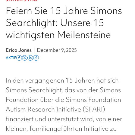
Feiern Sie 15 Jahre Simons
Searchlight: Unsere 15
wichtigsten Meilensteine
Erica Jones
|
December 9, 2025
AKTIE
Share
Share
Share
Copy
on
on
on
this
facebook
x
linkedin
page
In den vergangenen 15 Jahren hat sich
twitter
link
Simons Searchlight
, das von der
Simons
Foundation
über die
Simons Foundation
Autism Research Initiative (SFARI)
finanziert und unterstützt wird, von einer
kleinen, familiengeführten Initiative zu