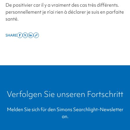
De positivier car il y a vraiment des cas très différents.
personnellement je n’ai rien à déclarer je suis en parfaite
santé.
SHARE
Share
Share
Share
Copy
on
on
on
this
facebook
x
linkedin
page
twitter
link
Verfolgen Sie unseren Fortschritt
Melden Sie sich für den
Simons Searchlight
-Newsletter
an.