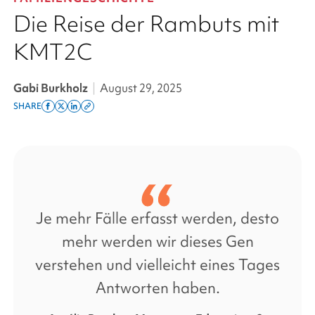
Die Reise der Rambuts mit
KMT2C
Gabi Burkholz
|
August 29, 2025
SHARE
Share
Share
Share
Copy
on
on
on
this
facebook
x
linkedin
page
twitter
link
Je mehr Fälle erfasst werden, desto
mehr werden wir dieses Gen
verstehen und vielleicht eines Tages
Antworten haben.