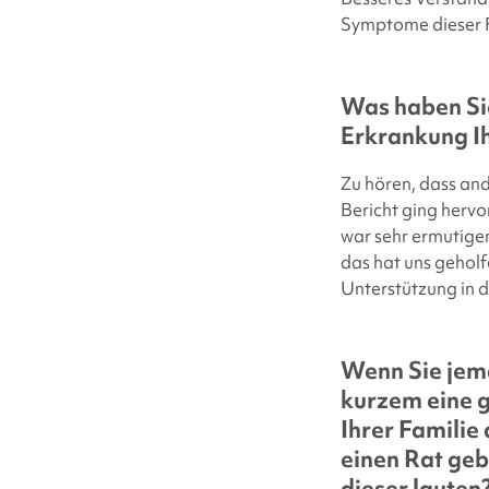
Symptome dieser F
Was haben Sie
Erkrankung I
Zu hören, dass and
Bericht ging hervo
war sehr ermutige
das hat uns geholf
Unterstützung in 
Wenn Sie jem
kurzem eine 
Ihrer Familie
einen Rat ge
dieser lauten