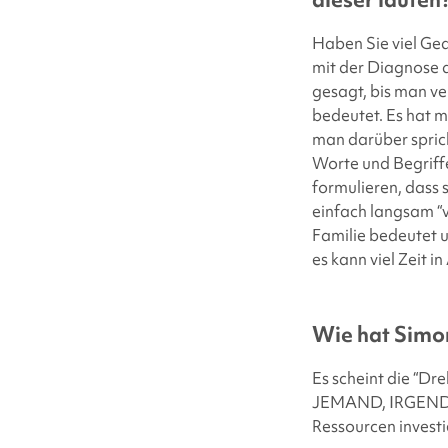
Haben Sie viel Ged
mit der Diagnose 
gesagt, bis man ve
bedeutet. Es hat m
man darüber sprich
Worte und Begriffe
formulieren, dass 
einfach langsam “v
Familie bedeutet un
es kann viel Zeit 
Wie hat
Simon
Es scheint die “Dre
JEMAND, IRGENDWO 
Ressourcen invest