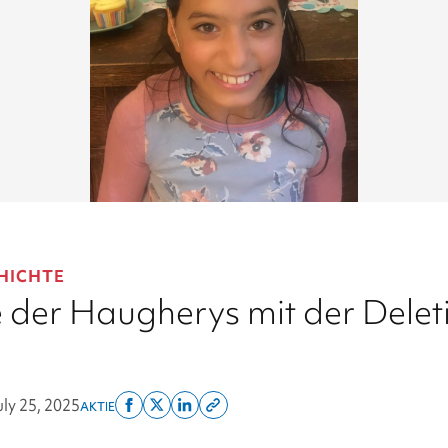
HICHTE
e der Haugherys mit der Delet
uly 25, 2025
AKTIE
Share
Share
Share
Copy
on
on
on
this