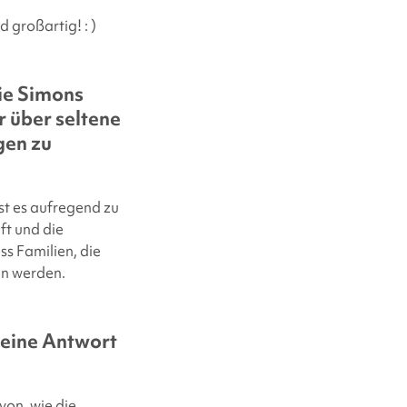
großartig! : )
ie
Simons
r über seltene
gen zu
ist es aufregend zu
ft und die
ss Familien, die
en werden.
 eine Antwort
von, wie die