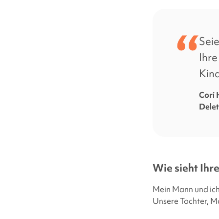
Seie
Ihre
Kind
Cori 
Dele
Wie sieht Ihr
Mein Mann und ich 
Unsere Tochter, M