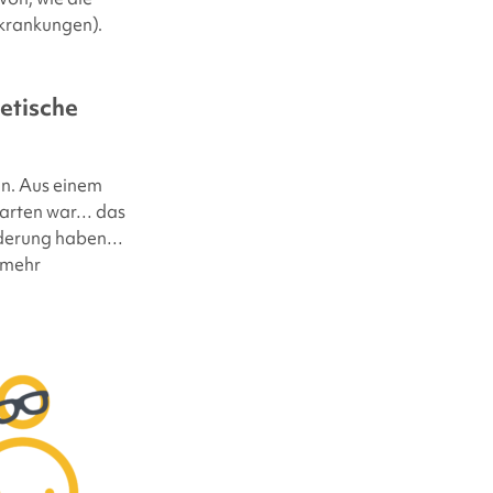
rkrankungen).
etische
en. Aus einem
 Warten war… das
inderung haben…
 mehr