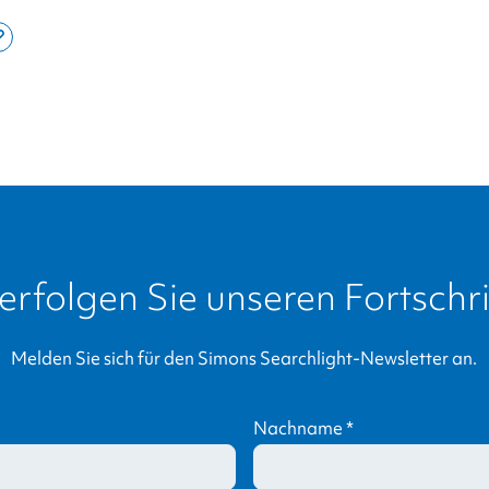
e
Copy
this
din
page
link
erfolgen Sie unseren Fortschri
Melden Sie sich für den
Simons Searchlight
-Newsletter an.
Nachname
*