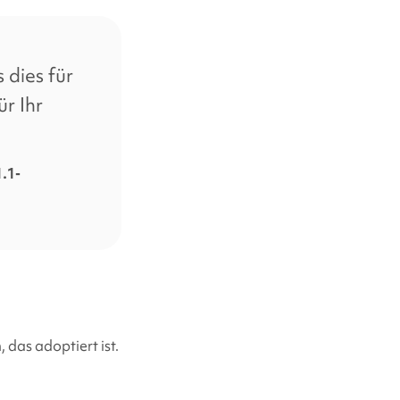
 dies für
r Ihr
.1-
das adoptiert ist.