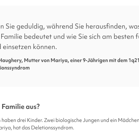
facebook
x
linkedin
page
twitter
link
n Sie geduldig, während Sie herausfinden, was
 Familie bedeutet und wie Sie sich am besten fü
 einsetzen können.
Haughery, Mutter von Mariya, einer 9-Jährigen mit dem 1q21
tionssyndrom
e Familie aus?
haben drei Kinder. Zwei biologische Jungen und ein Mädchen, 
ariya, hat das Deletionssyndrom.