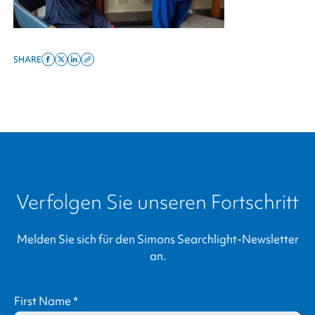
SHARE
Share
Share
Share
Copy
on
on
on
this
facebook
x
linkedin
page
twitter
link
Verfolgen Sie unseren Fortschritt
Melden Sie sich für den
Simons Searchlight
-Newsletter
an.
First Name
*