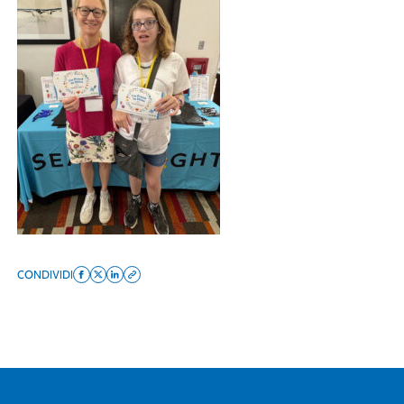
CONDIVIDI
Share
Share
Share
Copy
on
on
on
this
facebook
x
linkedin
page
twitter
link