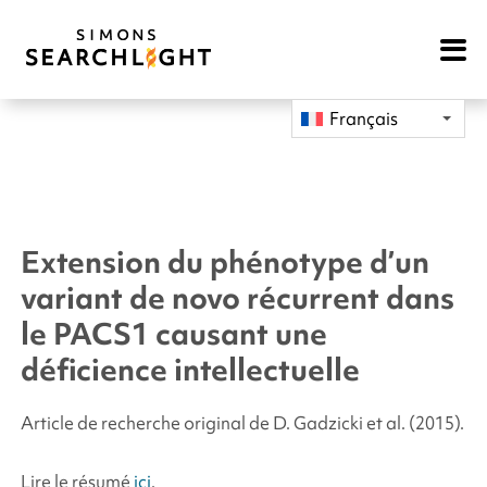
Open
Mobile
Navigat
Français
Extension du phénotype d’un
variant de novo récurrent dans
le PACS1 causant une
déficience intellectuelle
Article de recherche original de D. Gadzicki
et al.
(2015).
Lire le résumé
ici
.