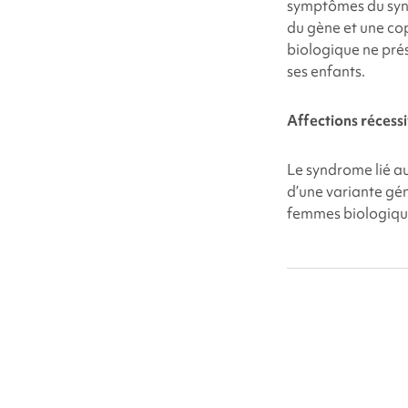
symptômes du synd
du gène et une co
biologique ne pré
ses enfants.
Affections récess
Le syndrome lié au
d’une variante gé
femmes biologique