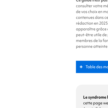
twit
consulter votre mé
de vos choix en ma
contenues dans ce
rédaction en 2025
apparaître grâce 
peut-être utile de
membres de la fam
personne atteinte
Table des ma
Qu'est-ce que l
Rôle clé
Le syndrome 
cette page we