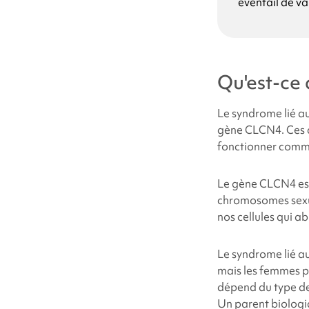
éventail de va
Symptômes
Quelles sont le
Qu'est-ce 
Pourquoi mon e
Le
syndrome lié 
gène CLCN4. Ces 
Quelles sont le
fonctionner comme 
du
syndrome li
Le gène CLCN4 est 
Combien de per
chromosomes sexue
nos cellules qui ab
Les personnes a
Le
syndrome lié 
mais les femmes p
Comment traite
dépend du type de
Un parent biologi