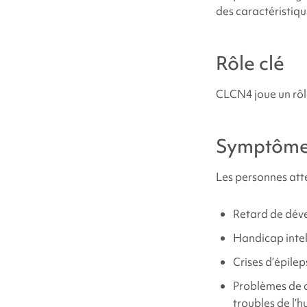
Troubles du co
des caractéristiq
1) Hommes prés
Rôle clé
2) Femmes prés
CLCN4 joue un rôle
3) Femmes prés
Symptôm
transmission in
Les personnes atte
Où puis-je trouv
Retard de dé
Où puis-je trouv
Handicap intel
Crises d’épilep
Sources et réfé
Problèmes de co
troubles de l’