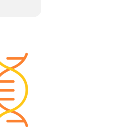
 soient atteints
ct différent ?