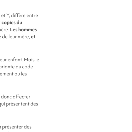
 Y, diffère entre
 copies du
père.
Les hommes
e de leur mère,
et
eur enfant. Mais le
variante du code
ement ou les
 donc affecter
ui présentent des
n présenter des