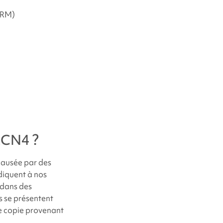
IRM)
CLCN4
?
 causée par des
ndiquent à nos
 dans des
s se présentent
ne copie provenant