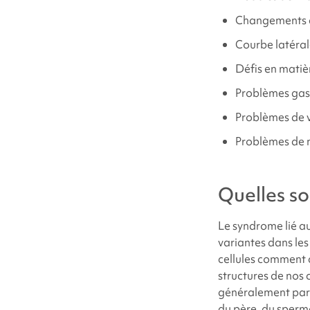
Changements c
Courbe latéral
Défis en matiè
Problèmes gas
Problèmes de v
Problèmes de m
Quelles so
Le
syndrome lié 
variantes dans les
cellules comment c
structures de nos
généralement par p
du père, du sperm