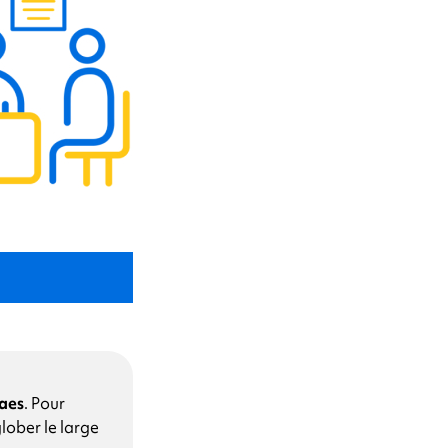
aes
.
Pour
lober le large