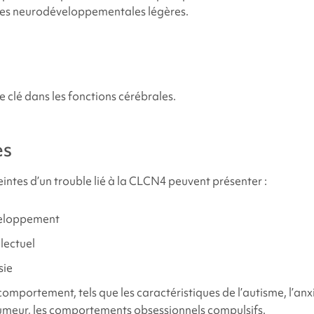
mportement et du développement liés au
syndrome CLCN4
ues neurodéveloppementales légères.
entant une variante génétique du gène CLCN4
entant une nouvelle variante génétique du gène CLCN4
 clé dans les fonctions cérébrales.
entant une variante génétique héréditaire du CLCN4 ou une v
es
connue.
intes d’un trouble lié à la CLCN4 peuvent présenter :
er du soutien et des ressources ?
veloppement
er du soutien et des ressources ?
lectuel
sie
rences
mportement, tels que les caractéristiques de l’autisme, l’anxi
humeur, les comportements obsessionnels compulsifs.