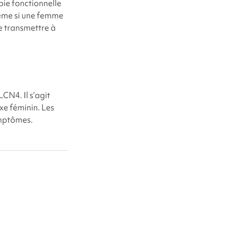
ie fonctionnelle
Même si une femme
e transmettre à
CN4. Il s’agit
xe féminin. Les
ymptômes.