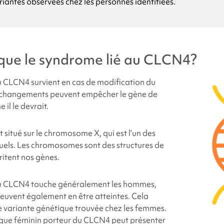
riantes observées chez les personnes identifiées.
s causes du
syndrome lié au CLCN4
?
que le
syndrome lié au CLCN4
?
nfant présente-t-il une modification du gène CLCN4 ?
au CLCN4
survient en cas de modification du
changements peuvent empêcher le gène de
s chances que d'autres membres de la famille des futurs enfants
il le devrait.
é à la CLCN4
?
situé sur le chromosome X, qui est l’un des
sonnes sont atteintes du
syndrome lié à la CLCN4
?
ls. Les chromosomes sont des structures de
ritent nos gènes.
tteintes du
syndrome apparenté à la CLCN4
ont-elles un aspe
au CLCN4
touche généralement les hommes,
euvent également en être atteintes. Cela
-t-on le
syndrome lié à la CLCN4
?
 variante génétique trouvée chez les femmes.
que féminin porteur du CLCN4 peut présenter