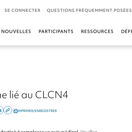
SE CONNECTER
QUESTIONS FRÉQUEMMENT POSÉES
NOUVELLES
PARTICIPANTS
RESSOURCES
DÉF
e lié au CLCN4
|
IMPRIMER/ENREGISTRER
re
Share
Copy
on
this
ok
linkedin
page
 destiné à remplacer un avis médical.
Veuillez