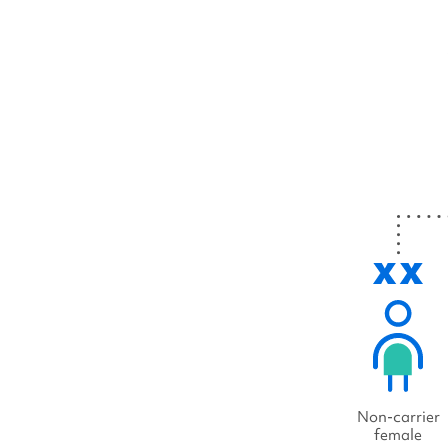
Non-carrier
female