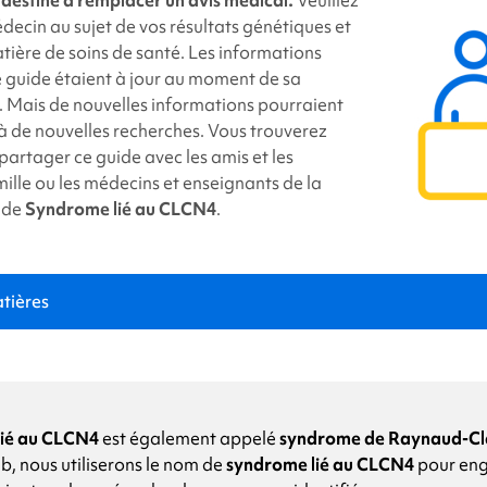
ter
link
decin au sujet de vos résultats génétiques et
tière de soins de santé. Les informations
 guide étaient à jour au moment de sa
. Mais de nouvelles informations pourraient
à de nouvelles recherches. Vous trouverez
 partager ce guide avec les amis et les
ille ou les médecins et enseignants de la
 de
Syndrome lié au CLCN4
.
tières
e
syndrome lié au CLCN4
?
lié au CLCN4
est également appelé
syndrome de Raynaud-Cl
b, nous utiliserons le nom de
syndrome lié au CLCN4
pour eng