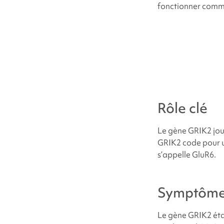
Symptômes
fonctionner comme 
Quelles sont le
Pourquoi mon en
Quelles sont le
Rôle clé
du
syndrome li
Le gène GRIK2 joue
Combien de per
GRIK2 code pour u
s’appelle GluR6.
Les personnes a
Symptôm
Comment traite
Le gène GRIK2 éta