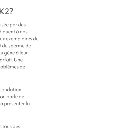
IK2
?
ausée par des
ndiquent à nos
eux exemplaires du
nt du sperme de
du gène à leur
arfait. Une
problèmes de
écondation.
 on parle de
 à présenter la
s tous des