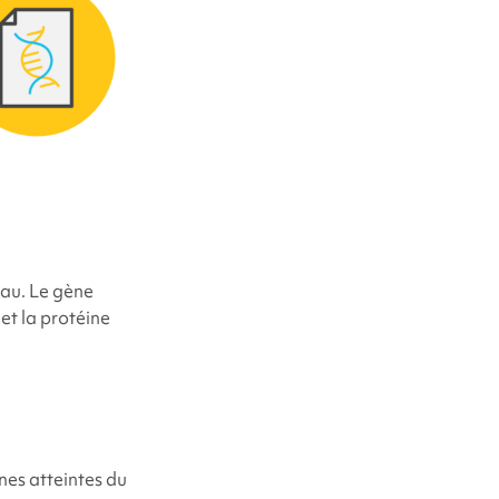
 soient atteints
eau. Le gène
et la protéine
 ?
nes atteintes du