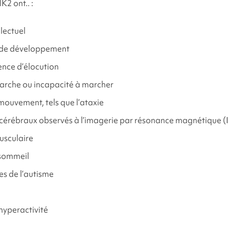
IK2
ont.. :
mportement et du développement liés au
syndrome GRIK2
lectuel
er du soutien et des ressources ?
 de développement
nce d’élocution
rences
arche ou incapacité à marcher
ouvement, tels que l’ataxie
érébraux observés à l’imagerie par résonance magnétique (
usculaire
sommeil
es de l’autisme
 hyperactivité