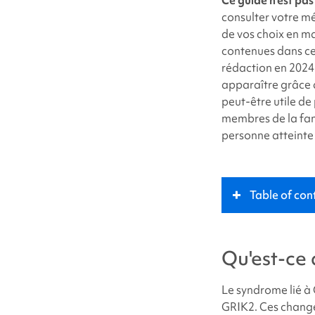
twitter
consulter votre mé
de vos choix en ma
contenues dans ce
rédaction en 2024
apparaître grâce 
peut-être utile de
membres de la fam
personne atteinte
Table of con
Qu'est-ce que l
Qu'est-ce 
Rôle clé
Le
syndrome lié à
GRIK2. Ces chang