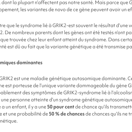
 dont la plupart n’affectent pas notre santé. Mais parce que
ppement, les variantes de novo de ce gène peuvent avoir un effe
re que le
syndrome lié à GRIK2
-est souvent le résultat d’une 
K2
. De nombreux parents dont les gènes ont été testés n’ont p
ique trouvée chez leur enfant atteint du syndrome. Dans certa
 est dû au fait que la variante génétique a été transmise pa
omiques dominantes
 GRIK2
est une maladie génétique autosomique dominante. Cel
ne est porteuse de l’unique variante dommageable du gène 
bablement des symptômes de GRIK2
-syndrome lié à l’alcoolis
 une personne atteinte d’un syndrome génétique autosomiqu
 a un enfant, il y a une
50 pour cent
de chance qu’ils transmet
e et une probabilité de
50 % de chances
de chances qu’ils ne 
nétique.