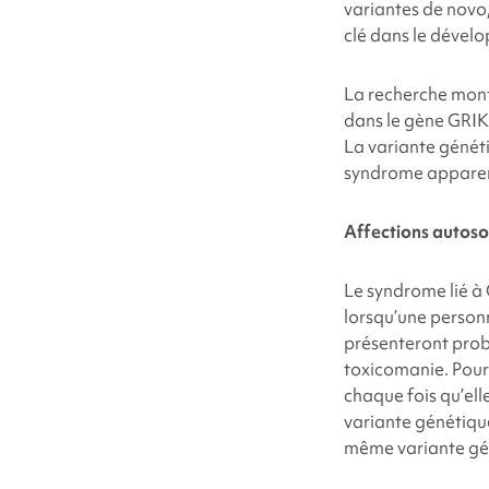
variantes de novo,
clé dans le dévelo
La recherche mont
dans le gène GRI
La variante génét
syndrome apparenté
Affections autos
Le
syndrome lié à
lorsqu’une person
présenteront pro
toxicomanie. Pour
chaque fois qu’elle
variante génétiqu
même variante gé