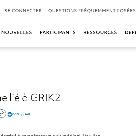
SE CONNECTER
QUESTIONS FRÉQUEMMENT POSÉES
NOUVELLES
PARTICIPANTS
RESSOURCES
DÉF
e lié à GRIK2
|
PRINT/SAVE
are
Copy
this
kedin
page
 destiné à remplacer un avis médical.
Veuillez