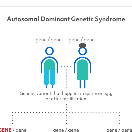
Autosomal Dominant Genetic Syndrome
gene
/ gene
gene
/ gene
Genetic variant that happens in sperm or egg,
or after fertilization
GENE
/ gene
gene / gene
gene / gen