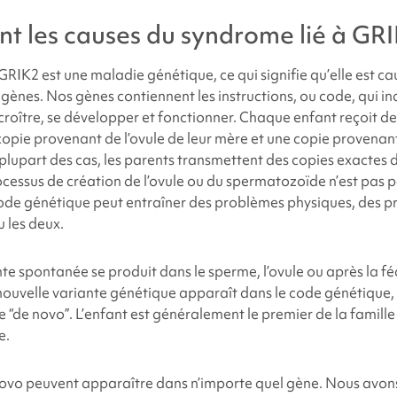
nt les causes du
syndrome lié à GR
 GRIK2
est une maladie génétique, ce qui signifie qu’elle est c
 gènes. Nos gènes contiennent les instructions, ou code, qui i
croître, se développer et fonctionner. Chaque enfant reçoit d
copie provenant de l’ovule de leur mère et une copie provena
 plupart des cas, les parents transmettent des copies exactes 
ocessus de création de l’ovule ou du spermatozoïde n’est pas p
ode génétique peut entraîner des problèmes physiques, des 
 les deux.
nte spontanée se produit dans le sperme, l’ovule ou après la f
nouvelle variante génétique apparaît dans le code génétique,
 “de novo”. L’enfant est généralement le premier de la famille
e.
novo peuvent apparaître dans n’importe quel gène. Nous avon