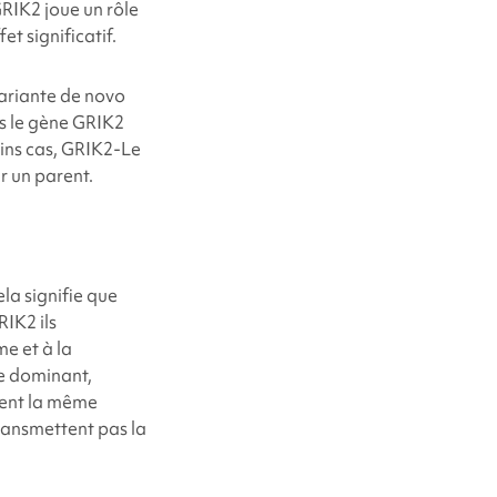
 GRIK2
joue un rôle
t significatif.
variante de novo
as le gène GRIK2
ins cas, GRIK2
-Le
r un parent.
a signifie que
GRIK2
ils
me et à la
e dominant,
tent la même
transmettent pas la