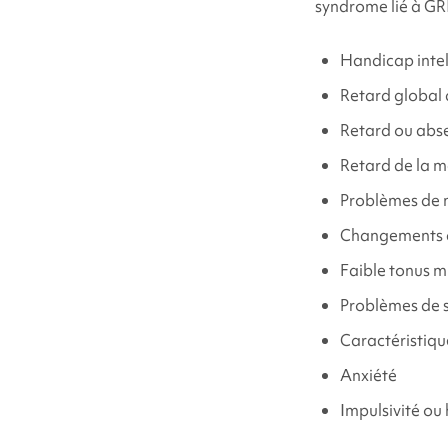
syndrome lié à GR
Troubles du co
Handicap intel
Où puis-je trouv
Retard global
Retard ou abse
Sources et réfé
Retard de la m
Problèmes de m
Changements c
Faible tonus m
Problèmes de 
Caractéristiqu
Anxiété
Impulsivité ou