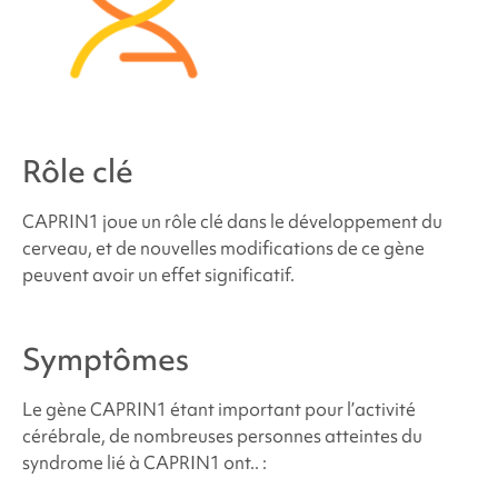
liés au
syndrome de perte de fonction de CAPRIN1
Problèmes médicaux et physiques liés au
syndrome de perte de fonction de CAPRIN1
Troubles du comportement et du développement
Rôle clé
liés au
syndrome de gain de fonction CAPRIN1
CAPRIN1 joue un rôle clé dans le développement du
cerveau, et de nouvelles modifications de ce gène
Où puis-je trouver du soutien et des ressources ?
peuvent avoir un effet significatif.
Sources et références
Symptômes
Le gène CAPRIN1 étant important pour l’activité
cérébrale, de nombreuses personnes atteintes du
syndrome lié à CAPRIN1
ont.. :