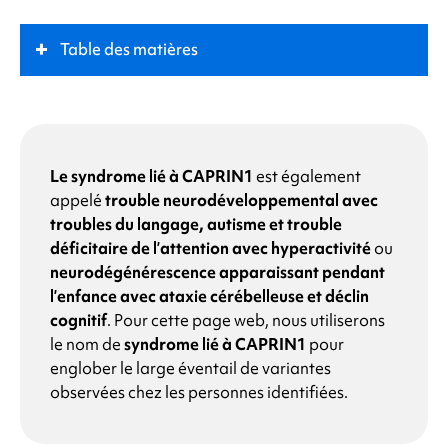
Table des matières
Qu'est-ce que le
syndrome lié à CAPRIN1
?
Rôle clé
Le syndrome lié à CAPRIN1
est également
appelé
trouble neurodéveloppemental avec
troubles du langage, autisme et trouble
Symptômes
déficitaire de l’attention avec hyperactivité
ou
neurodégénérescence apparaissant pendant
Quelles sont les causes du
syndrome lié à
l’enfance avec ataxie cérébelleuse et déclin
CAPRIN1
?
cognitif
.
Pour cette page web, nous utiliserons
le nom de
syndrome lié à CAPRIN1
pour
englober le large éventail de variantes
Pourquoi mon enfant présente-t-il une
observées chez les personnes identifiées.
modification du gène CAPRIN1 ?