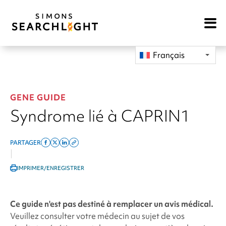
Open
Mobile
Navigat
Français
GENE GUIDE
Syndrome lié à CAPRIN1
PARTAGER
Share
Share
Share
Copy
|
on
on
on
this
IMPRIMER/ENREGISTRER
facebook
x
linkedin
page
twitter
link
Ce guide n'est pas destiné à remplacer un avis médical.
Veuillez consulter votre médecin au sujet de vos