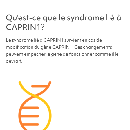
Quelles sont les chances que d'autres membres de
la famille ou de futurs enfants soient atteints du
Qu'est-ce que le
syndrome lié à
syndrome lié à CAPRIN1
?
CAPRIN1
?
Combien de personnes sont atteintes du
syndrome
lié à CAPRIN1
?
Le
syndrome lié à CAPRIN1
survient en cas de
modification du gène CAPRIN1. Ces changements
peuvent empêcher le gène de fonctionner comme il le
Les personnes atteintes du
syndrome lié à
devrait.
CAPRIN1
ont-elles un aspect différent ?
Comment le
syndrome lié à CAPRIN1
est-il traité ?
Troubles du comportement et du développement
liés au
syndrome lié à CAPRIN1
Troubles du comportement et du développement