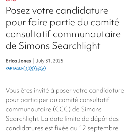
Posez votre candidature
pour faire partie du comité
consultatif communautaire
de Simons Searchlight
Erica Jones
|
July 31, 2025
PARTAGER
Share
Share
Share
Copy
on
on
on
this
facebook
x
linkedin
page
Vous êtes invité à poser votre candidature
twitter
link
pour participer au comité consultatif
communautaire (CCC) de
Simons
Searchlight
. La date limite de dépôt des
candidatures est fixée au 12 septembre.