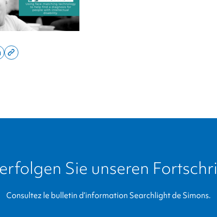
Share
Copy
on
this
inkedin
page
r
link
erfolgen Sie unseren Fortschri
Consultez le bulletin d’information Searchlight de Simons.