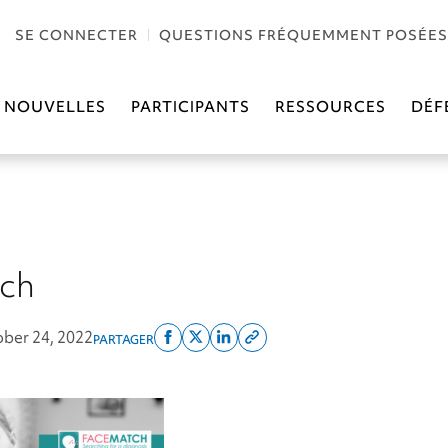
SE CONNECTER
QUESTIONS FRÉQUEMMENT POSÉES
NOUVELLES
PARTICIPANTS
RESSOURCES
DÉF
ch
ber 24, 2022
PARTAGER
Share
Share
Share
Copy
on
on
on
this
facebook
x
linkedin
page
twitter
link