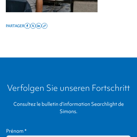
PARTAGER
Share
Share
Share
Copy
on
on
on
this
facebook
x
linkedin
page
twitter
link
Verfolgen Sie unseren Fortschritt
Consultez le bulletin d’information Searchlight de
Simons.
Prénom
*