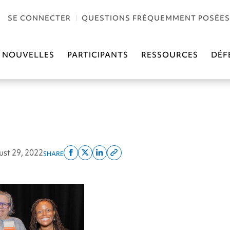
SE CONNECTER
QUESTIONS FRÉQUEMMENT POSÉES
NOUVELLES
PARTICIPANTS
RESSOURCES
DÉF
st 29, 2022
SHARE
Share
Share
Share
Copy
on
on
on
this
facebook
x
linkedin
page
twitter
link