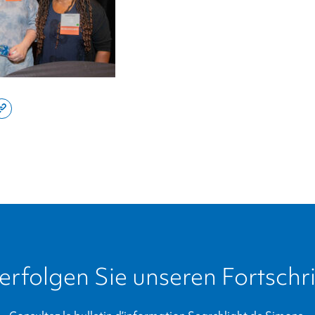
e
Copy
this
din
page
link
erfolgen Sie unseren Fortschri