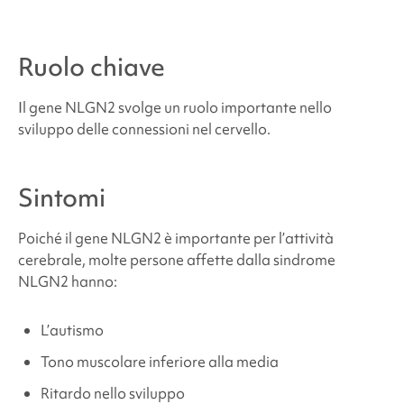
Problemi medici e fisici legati alla
sindrome
NLGN2
Ruolo chiave
Dove posso trovare supporto e risorse?
Il gene NLGN2 svolge un ruolo importante nello
sviluppo delle connessioni nel cervello.
Fonti e riferimenti
Sintomi
Poiché il gene NLGN2 è importante per l’attività
cerebrale, molte persone affette dalla
sindrome
NLGN2
hanno:
L’autismo
Tono muscolare inferiore alla media
Ritardo nello sviluppo