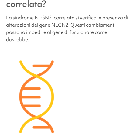
correlata
?
Quali sono le probabilità che altri membri della
famiglia dei futuri bambini abbiano la
sindrome
La
sindrome NLGN2-correlata
si verifica in presenza di
NLGN2-correlata
?
alterazioni del gene NLGN2. Questi cambiamenti
possono impedire al gene di funzionare come
dovrebbe.
Quante persone hanno la
sindrome NLGN2-
correlata
?
Le persone affette da
sindrome NLGN2-correlata
hanno un aspetto diverso?
Come viene trattata la
sindrome NLGN2-
correlata
?
Problemi di comportamento e di sviluppo legati
alla
sindrome NLGN2-correlata