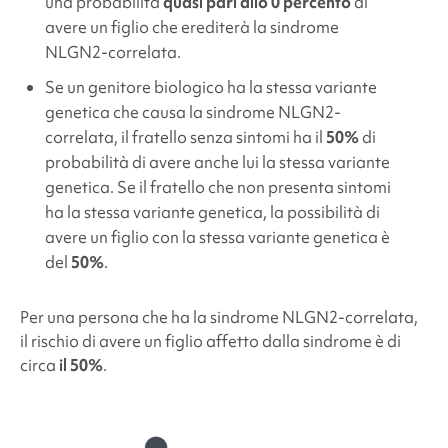
una probabilità
quasi pari allo 0 percento
di
avere un figlio che erediterà la
sindrome
NLGN2-correlata
.
Se un genitore biologico ha la stessa variante
genetica che causa la
sindrome NLGN2-
correlata
, il fratello senza sintomi ha il
50%
di
probabilità di avere anche lui la stessa variante
genetica. Se il fratello che non presenta sintomi
ha la stessa variante genetica, la possibilità di
avere un figlio con la stessa variante genetica è
del
50%
.
Per una persona che ha la
sindrome NLGN2-correlata
,
il rischio di avere un figlio affetto dalla sindrome è di
circa
il 50%
.