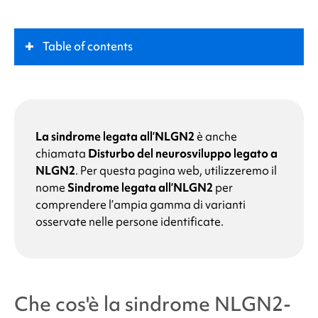
Table of contents
Che cos'è la
sindrome NLGN2-correlata
?
Ruolo chiave
La sindrome legata all’NLGN2
è anche
chiamata
Disturbo del neurosviluppo legato a
NLGN2
. Per questa pagina web, utilizzeremo il
Sintomi
nome
Sindrome legata all’NLGN2
per
comprendere l’ampia gamma di varianti
Quali sono le cause della
sindrome NLGN2-
osservate nelle persone identificate.
correlata
?
Perché mio figlio presenta un'alterazione del gene
NLGN2
?
Che cos'è la
sindrome NLGN2-