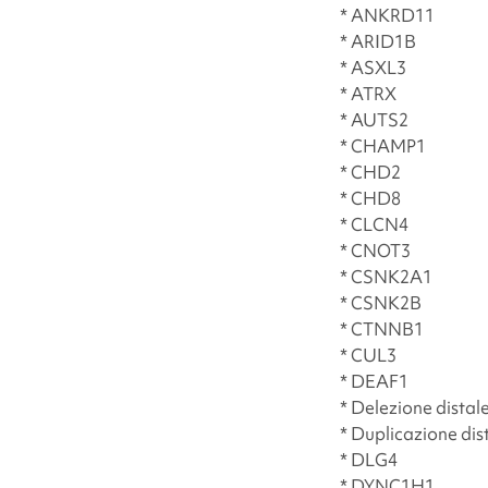
* ANKRD11
* ARID1B
* ASXL3
* ATRX
* AUTS2
* CHAMP1
* CHD2
* CHD8
* CLCN4
* CNOT3
* CSNK2A1
* CSNK2B
* CTNNB1
* CUL3
* DEAF1
* Delezione distal
* Duplicazione dis
* DLG4
* DYNC1H1