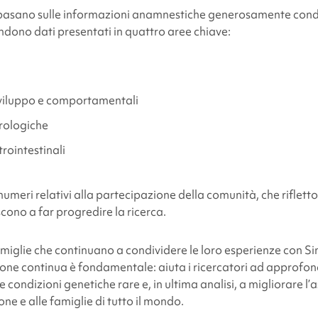
i basano sulle informazioni anamnestiche generosamente condi
dono dati presentati in quattro aree chiave:
sviluppo e comportamentali
rologiche
rointestinali
umeri relativi alla partecipazione della comunità, che rifletton
cono a far progredire la ricerca.
famiglie che continuano a condividere le loro esperienze con
Si
one continua è fondamentale: aiuta i ricercatori ad approfond
condizioni genetiche rare e, in ultima analisi, a migliorare l’as
ne e alle famiglie di tutto il mondo.