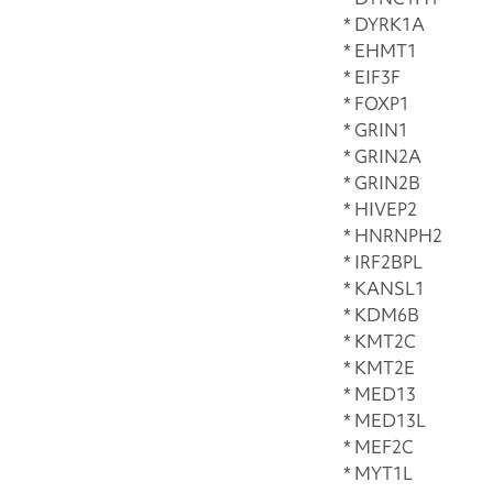
* DYRK1A
* EHMT1
* EIF3F
* FOXP1
* GRIN1
* GRIN2A
* GRIN2B
* HIVEP2
* HNRNPH2
* IRF2BPL
* KANSL1
* KDM6B
* KMT2C
* KMT2E
* MED13
* MED13L
* MEF2C
* MYT1L