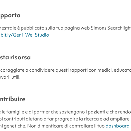
rapporto
imestrale è pubblicato sulla tua pagina web
Simons Searchligh
:
bit.ly/Geni_We_Studio
sta risorsa
ncoraggiate a condividere questi rapporti con medici, educato
arli utili.
ntribuire
 le famiglie e ai partner che sostengono i pazienti e che rend
uoi contributi aiutano a far progredire la ricerca e ad ampliar
ni genetiche.
Non dimenticare di controllare il tuo
dashboard