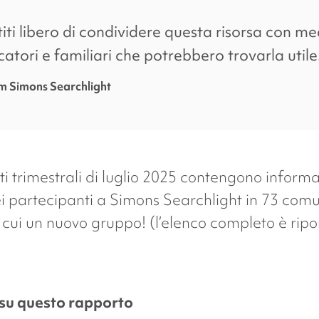
twitter
link
iti libero di condividere questa risorsa con med
atori e familiari che potrebbero trovarla utile
am
Simons Searchlight
rti trimestrali di luglio 2025 contengono informa
i partecipanti a
Simons Searchlight
in 73 comu
 cui un nuovo gruppo! (l’elenco completo è ripo
su questo rapporto