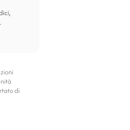
ici,
.
zioni
nità
rtato di