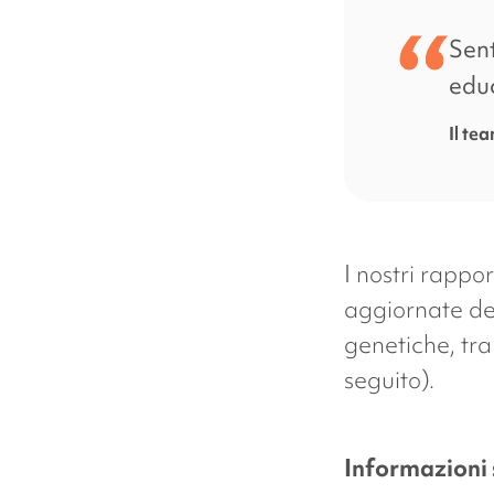
Sent
educ
Il te
I nostri rappo
aggiornate de
genetiche, tra
seguito).
Informazioni 