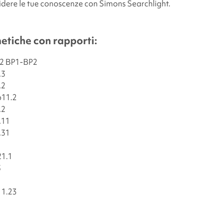
idere le tue conoscenze con
Simons Searchlight
.
tiche con rapporti:
.2 BP1-BP2
.3
.2
p11.2
.2
.11
.31
1
21.1
3
11.23