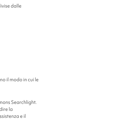
vise dalle
o il modo in cui le
mons Searchlight
.
ire la
sistenza e il