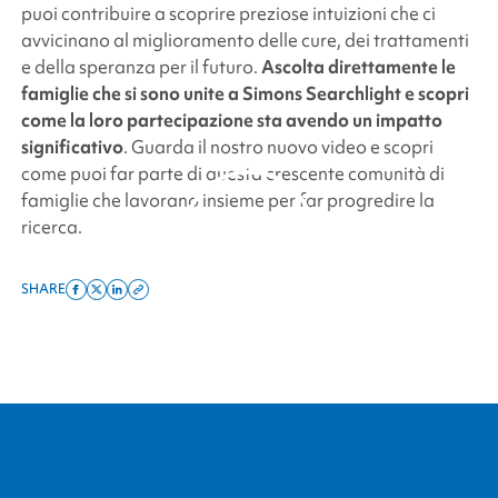
puoi contribuire a scoprire preziose intuizioni che ci
avvicinano al miglioramento delle cure, dei trattamenti
e della speranza per il futuro.
Ascolta direttamente le
famiglie che si sono unite a
Simons Searchlight
e scopri
come la loro partecipazione sta avendo un impatto
significativo
. Guarda il nostro nuovo video e scopri
come puoi far parte di questa crescente comunità di
famiglie che lavorano insieme per far progredire la
ricerca.
SHARE
Share
Share
Share
Copy
By clicking to watch this
on
on
on
this
video, you agree to our
facebook
x
linkedin
page
privacy policy.
twitter
link