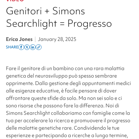
Genitori + Simons
Searchlight = Progresso
Erica Jones
|
January 28, 2025
SHARE
Share
Share
Share
Copy
on
on
on
this
facebook
x
linkedin
page
Fare il genitore di un bambino con una rara malattia
twitter
link
genetica del neurosviluppo può spesso sembrare
opprimente. Dalla gestione degli appuntamenti medici
alle esigenze educative, è facile pensare di dover
affrontare queste sfide da solo. Ma non sei solo e ci
sono risorse che possono fare la differenza. Noi di
Simons Searchlight
collaboriamo con famiglie come la
tua per accelerare la ricerca e promuovere il progresso
delle malattie genetiche rare. Condividendo le tue
esperienze e partecipando a ricerche a lungo termine,