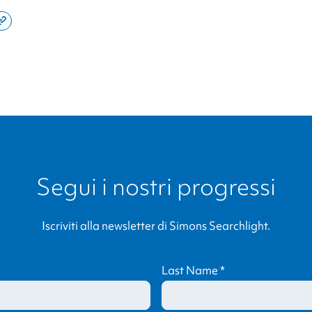
e
Copy
this
din
page
link
Segui i nostri progressi
Iscriviti alla newsletter di
Simons Searchlight
.
Last Name
*