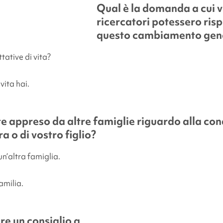
Qual è la domanda a cui vo
ricercatori potessero ris
questo cambiamento gen
tative di vita?
vita hai.
e appreso da altre famiglie riguardo alla con
a o di vostro figlio?
n’altra famiglia.
amilia.
re un consiglio a