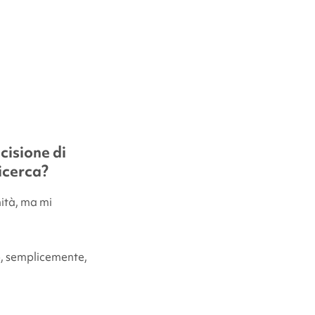
cisione di
icerca?
ità, ma mi
o, semplicemente,