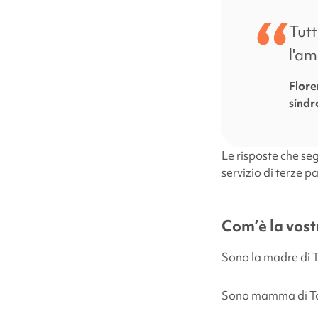
Tutt
l'am
Flore
sind
Le risposte che se
servizio di terze pa
Com’è la vost
Sono la madre di 
Sono mamma di To