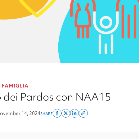
 FAMIGLIA
io dei Pardos con NAA15
ovember 14, 2024
SHARE
Share
Share
Share
Copy
on
on
on
this
facebook
x
linkedin
page