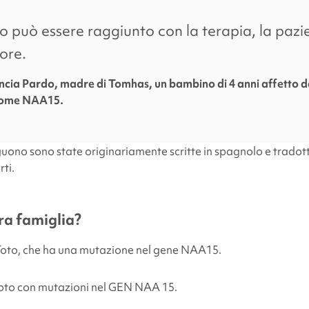
twitter
link
o può essere raggiunto con la terapia, la pazi
ore.
ncia Pardo, madre di Tomhas, un bambino di 4 anni affetto d
rome NAA15.
guono sono state originariamente scritte in spagnolo e tradot
rti.
ra famiglia?
Toto, che ha una mutazione nel gene NAA15.
to con mutazioni nel GEN NAA 15.