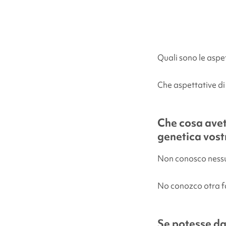
Quali sono le aspet
Che aspettative di 
Che cosa avet
genetica vostr
Non conosco nessu
No conozco otra f
Se potesse da