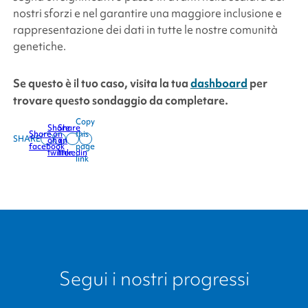
nostri sforzi e nel garantire una maggiore inclusione e
rappresentazione dei dati in tutte le nostre comunità
genetiche.
Se questo è il tuo caso, visita la tua
dashboard
per
trovare questo sondaggio da completare.
Copy
Share
Share
Share on
this
SHARE
on x
on
facebook
page
twitter
linkedin
link
Segui i nostri progressi