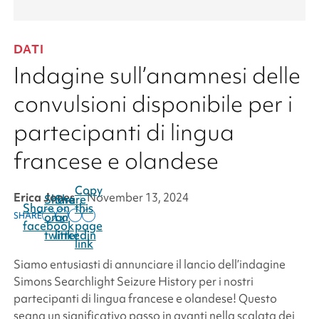
DATI
Indagine sull’anamnesi delle
convulsioni disponibile per i
partecipanti di lingua
francese e olandese
Copy
Erica Jones
|
November 13, 2024
Share
Share
Share on
this
on x
on
SHARE
facebook
page
twitter
linkedin
link
Siamo entusiasti di annunciare il lancio dell’indagine
Simons Searchlight
Seizure History per i nostri
partecipanti di lingua francese e olandese! Questo
segna un significativo passo in avanti nella scalata dei