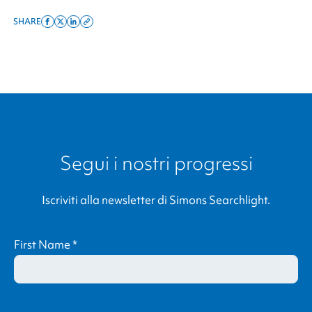
SHARE
Share
Share
Share
Copy
on
on
on
this
facebook
x
linkedin
page
twitter
link
Segui i nostri progressi
Iscriviti alla newsletter di
Simons Searchlight
.
First Name
*