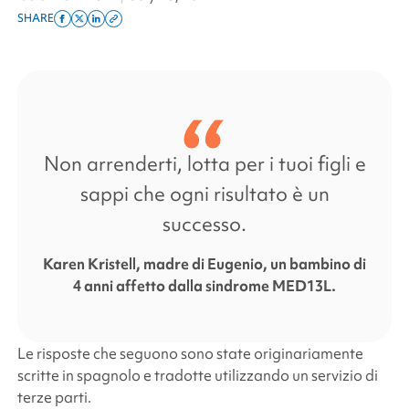
SHARE
Share
Share
Share
Copy
on
on
on
this
facebook
x
linkedin
page
twitter
link
Non arrenderti, lotta per i tuoi figli e
sappi che ogni risultato è un
successo.
Karen Kristell, madre di Eugenio, un bambino di
4 anni affetto dalla sindrome MED13L.
Le risposte che seguono sono state originariamente
scritte in spagnolo e tradotte utilizzando un servizio di
terze parti.