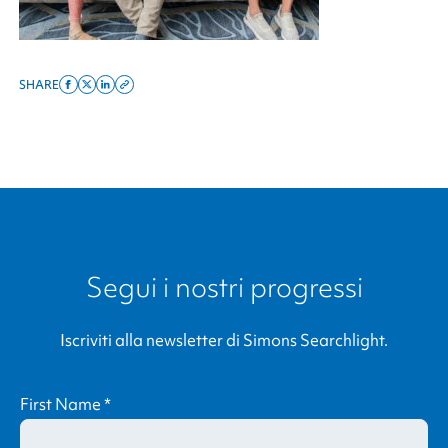
SHARE
Share
Share
Share
Copy
on
on
on
this
facebook
x
linkedin
page
twitter
link
Segui i nostri progressi
Iscriviti alla newsletter di
Simons Searchlight
.
First Name
*